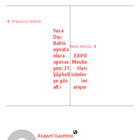
Previous Article
Yasa
Dışı
Bahis
Next Article
oynata
nlara
EXPO
operas
Mosko
yon: 21
tları
Şüpheli
isimler
ye göz
ini
altı
arıyor
Atayurt Gazetesi