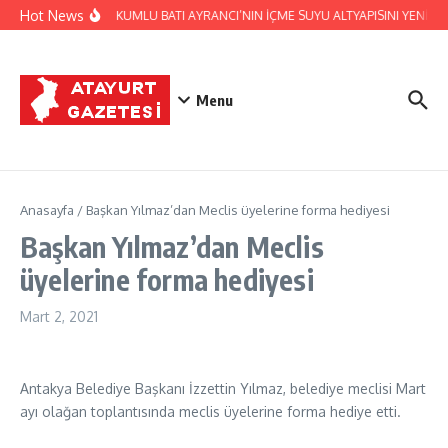
İçeriğe atla
Hot News
HATSU, KUMLU BATI AYRANCI’NIN İÇME SUYU ALTYAPISINI YENİLİ
Menu
Anasayfa
/
Başkan Yılmaz’dan Meclis üyelerine forma hediyesi
Başkan Yılmaz’dan Meclis
üyelerine forma hediyesi
Mart 2, 2021
Antakya Belediye Başkanı İzzettin Yılmaz, belediye meclisi Mart
ayı olağan toplantısında meclis üyelerine forma hediye etti.