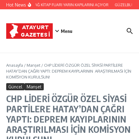
İçeriğe atla
Hot News
SAMANDAĞ KİTAP FUARI YARIN KAPILARINI AÇIYOR
GÜZELBURÇ AT
Menu
Anasayfa
/
Manşet
/
CHP LİDERİ ÖZGÜR ÖZEL SİYASİ PARTİLERE
HATAY’DAN ÇAĞRI YAPTI: DEPREM KAYIPLARININ ARAŞTIRILMASI İÇİN
KOMİSYON KURULSUN!
Güncel
Manşet
CHP LİDERİ ÖZGÜR ÖZEL SİYASİ
PARTİLERE HATAY’DAN ÇAĞRI
YAPTI: DEPREM KAYIPLARININ
ARAŞTIRILMASI İÇİN KOMİSYON