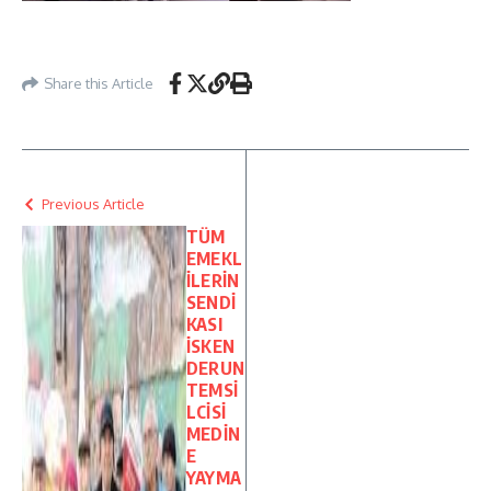
Share this Article
Previous Article
TÜM
EMEKL
İLERİN
SENDİ
KASI
İSKEN
DERUN
TEMSİ
LCİSİ
MEDİN
E
YAYMA