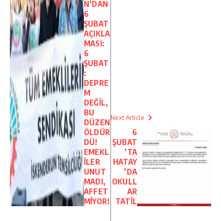
N’DAN
6
ŞUBAT
AÇIKLA
MASI:
6
ŞUBAT
:
DEPRE
M
DEĞİL,
BU
Next Article
DÜZEN
ÖLDÜR
6
DÜ!
ŞUBAT
EMEKL
’TA
İLER
HATAY
UNUT
’DA
MADI,
OKULL
AFFET
AR
MİYOR!
TATİL