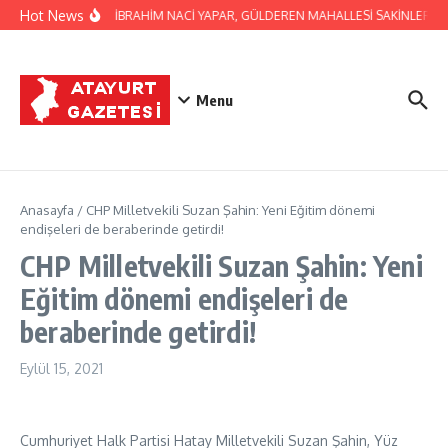
İçeriğe atla
Hot News
BAŞKAN İBRAHİM NACİ YAPAR, GÜLDEREN MAHALLESİ SAKİNLERİNİ Z
Menu
Anasayfa
/
CHP Milletvekili Suzan Şahin: Yeni Eğitim dönemi
endişeleri de beraberinde getirdi!
CHP Milletvekili Suzan Şahin: Yeni
Eğitim dönemi endişeleri de
beraberinde getirdi!
Eylül 15, 2021
Cumhuriyet Halk Partisi Hatay Milletvekili Suzan Şahin, Yüz