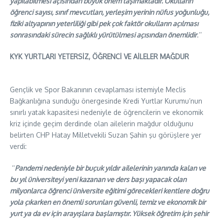
yapılabilmesi açısından büyük önem taşımaktadır. Okulların
öğrenci sayısı, sınıf mevcutları, yerleşim yerinin nüfus yoğunluğu,
fiziki altyapının yeterliliği gibi pek çok faktör okulların açılması
sonrasındaki sürecin sağlıklı yürütülmesi açısından önemlidir
.’’
KYK YURTLARI YETERSİZ, ÖĞRENCİ VE AİLELER MAĞDUR
Gençlik ve Spor Bakanının cevaplaması istemiyle Meclis
Bağkanlığına sunduğu önergesinde Kredi Yurtlar Kurumu’nun
sınırlı yatak kapasitesi nedeniyle de öğrencilerin ve ekonomik
kriz içinde geçim derdinde olan ailelerin mağdur olduğunu
belirten CHP Hatay Milletvekili Suzan Şahin şu görüşlere yer
verdi:
‘‘
Pandemi nedeniyle bir buçuk yıldır ailelerinin yanında kalan ve
bu yıl üniversiteyi yeni kazanan ve ders başı yapacak olan
milyonlarca öğrenci üniversite eğitimi görecekleri kentlere doğru
yola çıkarken en önemli sorunları güvenli, temiz ve ekonomik bir
yurt ya da ev için arayışlara başlamıştır. Yüksek öğretim için şehir