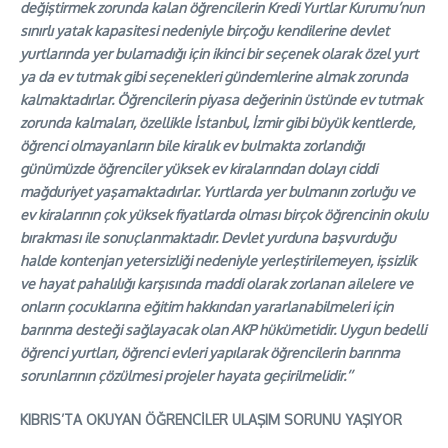
değiştirmek zorunda kalan öğrencilerin Kredi Yurtlar Kurumu’nun
sınırlı yatak kapasitesi nedeniyle birçoğu kendilerine devlet
yurtlarında yer bulamadığı için ikinci bir seçenek olarak özel yurt
ya da ev tutmak gibi seçenekleri gündemlerine almak zorunda
kalmaktadırlar. Öğrencilerin piyasa değerinin üstünde ev tutmak
zorunda kalmaları, özellikle İstanbul, İzmir gibi büyük kentlerde,
öğrenci olmayanların bile kiralık ev bulmakta zorlandığı
günümüzde öğrenciler yüksek ev kiralarından dolayı ciddi
mağduriyet yaşamaktadırlar. Yurtlarda yer bulmanın zorluğu ve
ev kiralarının çok yüksek fiyatlarda olması birçok öğrencinin okulu
bırakması ile sonuçlanmaktadır. Devlet yurduna başvurduğu
halde kontenjan yetersizliği nedeniyle yerleştirilemeyen, işsizlik
ve hayat pahalılığı karşısında maddi olarak zorlanan ailelere ve
onların çocuklarına eğitim hakkından yararlanabilmeleri için
barınma desteği sağlayacak olan AKP hükümetidir. Uygun bedelli
öğrenci yurtları, öğrenci evleri yapılarak öğrencilerin barınma
sorunlarının çözülmesi projeler hayata geçirilmelidir.’’
KIBRIS’TA OKUYAN ÖĞRENCİLER ULAŞIM SORUNU YAŞIYOR