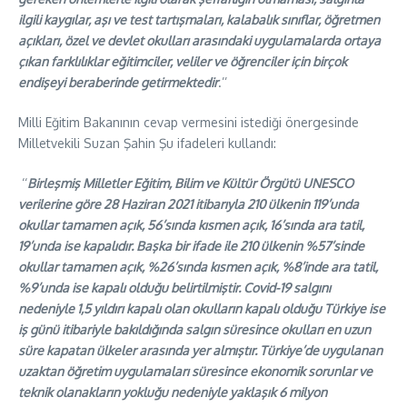
ilgili kaygılar, aşı ve test tartışmaları, kalabalık sınıflar, öğretmen
açıkları, özel ve devlet okulları arasındaki uygulamalarda ortaya
çıkan farklılıklar eğitimciler, veliler ve öğrenciler için birçok
endişeyi beraberinde getirmektedir
.’’
Milli Eğitim Bakanının cevap vermesini istediği önergesinde
Milletvekili Suzan Şahin Şu ifadeleri kullandı:
‘‘
Birleşmiş Milletler Eğitim, Bilim ve Kültür Örgütü UNESCO
verilerine göre 28 Haziran 2021 itibarıyla 210 ülkenin 119’unda
okullar tamamen açık, 56’sında kısmen açık, 16’sında ara tatil,
19’unda ise kapalıdır. Başka bir ifade ile 210 ülkenin %57’sinde
okullar tamamen açık, %26’sında kısmen açık, %8’inde ara tatil,
%9’unda ise kapalı olduğu belirtilmiştir. Covid-19 salgını
nedeniyle 1,5 yıldırı kapalı olan okulların kapalı olduğu Türkiye ise
iş günü itibariyle bakıldığında salgın süresince okulları en uzun
süre kapatan ülkeler arasında yer almıştır. Türkiye’de uygulanan
uzaktan öğretim uygulamaları süresince ekonomik sorunlar ve
teknik olanakların yokluğu nedeniyle yaklaşık 6 milyon