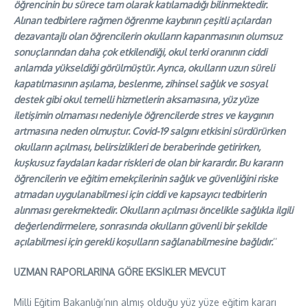
öğrencinin bu sürece tam olarak katılamadığı bilinmektedir.
Alınan tedbirlere rağmen öğrenme kaybının çeşitli açılardan
dezavantajlı olan öğrencilerin okulların kapanmasının olumsuz
sonuçlarından daha çok etkilendiği, okul terki oranının ciddi
anlamda yükseldiği görülmüştür. Ayrıca, okulların uzun süreli
kapatılmasının aşılama, beslenme, zihinsel sağlık ve sosyal
destek gibi okul temelli hizmetlerin aksamasına, yüz yüze
iletişimin olmaması nedeniyle öğrencilerde stres ve kaygının
artmasına neden olmuştur. Covid-19 salgını etkisini sürdürürken
okulların açılması, belirsizlikleri de beraberinde getirirken,
kuşkusuz faydaları kadar riskleri de olan bir karardır. Bu kararın
öğrencilerin ve eğitim emekçilerinin sağlık ve güvenliğini riske
atmadan uygulanabilmesi için ciddi ve kapsayıcı tedbirlerin
alınması gerekmektedir. Okulların açılması öncelikle sağlıkla ilgili
değerlendirmelere, sonrasında okulların güvenli bir şekilde
açılabilmesi için gerekli koşulların sağlanabilmesine bağlıdır.
’’
UZMAN RAPORLARINA GÖRE EKSİKLER MEVCUT
Milli Eğitim Bakanlığı’nın almış olduğu yüz yüze eğitim kararı