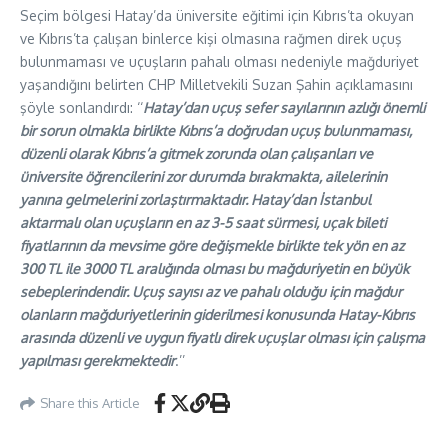
Seçim bölgesi Hatay’da üniversite eğitimi için Kıbrıs’ta okuyan
ve Kıbrıs’ta çalışan binlerce kişi olmasına rağmen direk uçuş
bulunmaması ve uçuşların pahalı olması nedeniyle mağduriyet
yaşandığını belirten CHP Milletvekili Suzan Şahin açıklamasını
şöyle sonlandırdı: ‘‘
Hatay’dan uçuş sefer sayılarının azlığı önemli
bir sorun olmakla birlikte Kıbrıs’a doğrudan uçuş bulunmaması,
düzenli olarak Kıbrıs’a gitmek zorunda olan çalışanları ve
üniversite öğrencilerini zor durumda bırakmakta, ailelerinin
yanına gelmelerini zorlaştırmaktadır. Hatay’dan İstanbul
aktarmalı olan uçuşların en az 3-5 saat sürmesi, uçak bileti
fiyatlarının da mevsime göre değişmekle birlikte tek yön en az
300 TL ile 3000 TL aralığında olması bu mağduriyetin en büyük
sebeplerindendir. Uçuş sayısı az ve pahalı olduğu için mağdur
olanların mağduriyetlerinin giderilmesi konusunda Hatay-Kıbrıs
arasında düzenli ve uygun fiyatlı direk uçuşlar olması için çalışma
yapılması gerekmektedir
.’’
Share this Article