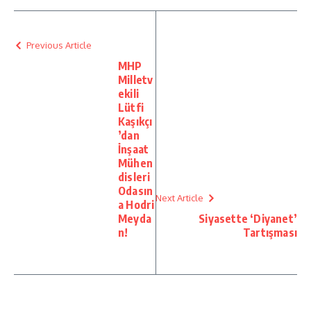
Previous Article
MHP
Milletv
ekili
Lütfi
Kaşıkçı
’dan
İnşaat
Mühen
disleri
Odasın
Next Article
a Hodri
Meyda
Siyasette ‘Diyanet’
n!
Tartışması