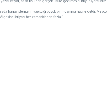
” yazısı istiyor, basit usulden gerçek usule geçilmesini buyuruyorsunuz
burada hangi işlemlerin yapıldığı büyük bir muamma haline geldi. Mevcut s
 bölgesine ihtiyacı her zamankinden fazla.”