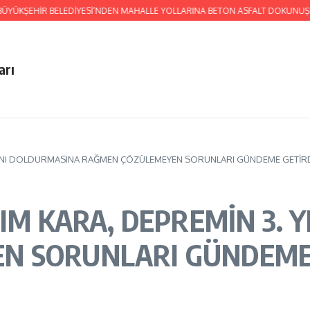
ŞEHİR BELEDİYESİ’NDEN MAHALLE YOLLARINA BETON ASFALT DOKUNUŞU
H
arı
 YILINI DOLDURMASINA RAĞMEN ÇÖZÜLEMEYEN SORUNLARI GÜNDEME GETİR
RIM KARA, DEPREMİN 3. 
N SORUNLARI GÜNDEME