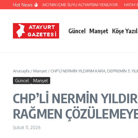
İçeriğe atla
Hot News
 KUMLU BATI AYRANCI’NIN İÇME SUYU ALTYAPISINI YENİLİYOR
HATAY BÜYÜK
Güncel
Manşet
Köşe Yazıl
Anasayfa
/
Manşet
/
CHP’Lİ NERMİN YILDIRIM KARA, DEPREMİN 3.
Güncel
Manşet
CHP’Lİ NERMİN YILDI
RAĞMEN ÇÖZÜLEMEYE
Şubat 11, 2026