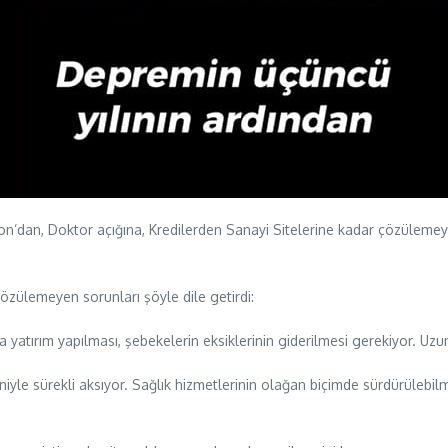
’dan, Doktor açığına, Kredilerden Sanayi Sitelerine kadar çözülemeye
özülemeyen sorunları şöyle dile getirdi:
yatırım yapılması, şebekelerin eksiklerinin giderilmesi gerekiyor. Uzun
iyle sürekli aksıyor. Sağlık hizmetlerinin olağan biçimde sürdürülebil