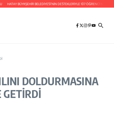
ATAY BÜYKŞEHİR BELEDİYESİ’NİN DESTEKLERİYLE 107 ÖĞRENCİ NİTELİKLİ LİSE
Dİ
YILINI DOLDURMASINA
 GETİRDİ