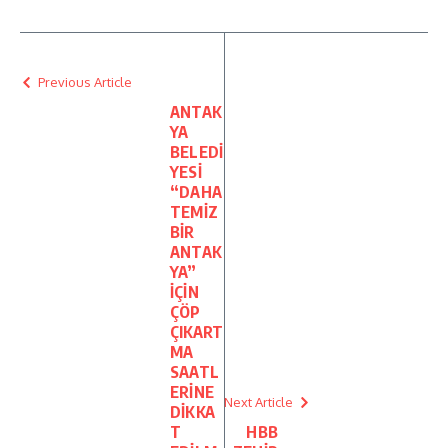
Previous Article
ANTAK
YA
BELEDİ
YESİ
“DAHA
TEMİZ
BİR
ANTAK
YA”
İÇİN
ÇÖP
ÇIKART
MA
SAATL
ERİNE
Next Article
DİKKA
T
HBB