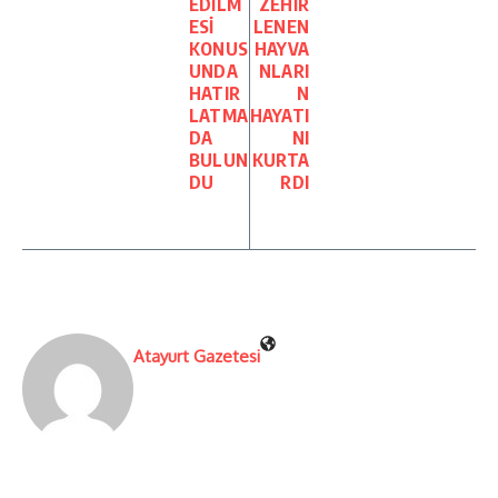
EDİLM
ZEHİR
ESİ
LENEN
KONUS
HAYVA
UNDA
NLARI
HATIR
N
LATMA
HAYATI
DA
NI
BULUN
KURTA
DU
RDI
Atayurt Gazetesi