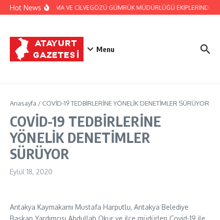
İçeriğe atla
Hot News
JANDARMA VE CİLVEGÖZÜ GÜMRÜK MÜDÜRLÜĞÜ EKİPLERİNDEN BAŞ
Menu
Anasayfa
/
COVİD-19 TEDBİRLERİNE YÖNELİK DENETİMLER SÜRÜYOR
COVİD-19 TEDBİRLERİNE
YÖNELİK DENETİMLER
SÜRÜYOR
Eylül 18, 2020
Antakya Kaymakamı Mustafa Harputlu, Antakya Belediye
Başkan Yardımcısı Abdullah Okur ve ilçe müdürleri Covid-19 ile