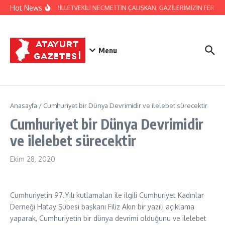
İçeriğe atla
Hot News
HATAY MİLLETVEKİLİ NECMETTİN ÇALIŞKAN: GAZİLERİMİZİN FERYAD
Menu
Anasayfa
/
Cumhuriyet bir Dünya Devrimidir ve ilelebet sürecektir
Cumhuriyet bir Dünya Devrimidir
ve ilelebet sürecektir
Ekim 28, 2020
Cumhuriyetin 97.Yılı kutlamaları ile ilgili Cumhuriyet Kadınlar
Derneği Hatay Şubesi başkanı Filiz Akın bir yazılı açıklama
yaparak, Cumhuriyetin bir dünya devrimi olduğunu ve ilelebet