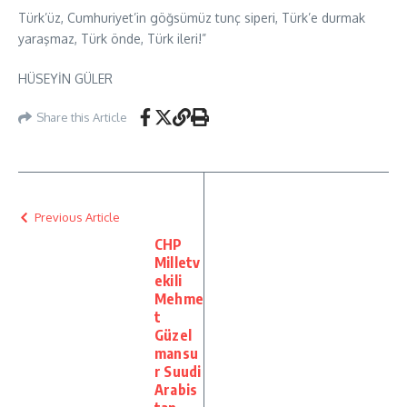
Türk’üz, Cumhuriyet’in göğsümüz tunç siperi, Türk’e durmak
yaraşmaz, Türk önde, Türk ileri!”
HÜSEYİN GÜLER
Share this Article
Previous Article
CHP
Milletv
ekili
Mehme
t
Güzel
mansu
r Suudi
Arabis