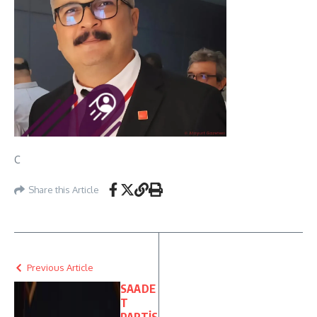
C
Share this Article
Previous Article
SAADE
T