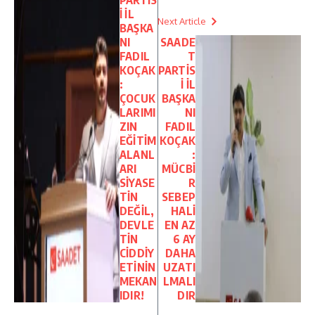
PARTİS
İ İL
Next Article
BAŞKA
NI
SAADE
FADIL
T
KOÇAK
PARTİS
:
İ İL
ÇOCUK
BAŞKA
LARIMI
NI
ZIN
FADIL
EĞİTİM
KOÇAK
ALANL
:
ARI
MÜCBİ
SİYASE
R
TİN
SEBEP
DEĞİL,
HALİ
DEVLE
EN AZ
TİN
6 AY
CİDDİY
DAHA
ETİNİN
UZATI
MEKAN
LMALI
IDIR!
DIR