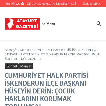
İçeriğe atla
Hot News
FESTİVALDE GÜREŞ HEYECANI NEFESLERİ KESTİ
SON BAŞBAKAN B
Menu
Anasayfa
/
Manşet
/
CUMHURİYET HALK PARTİSİ İSKENDERUN İLÇE
BAŞKANI HÜSEYİN DERİN: ÇOCUK HAKLARINI KORUMAK TOPLUMSAL
SORUMLULUĞUMUZDUR
Güncel
Manşet
CUMHURİYET HALK PARTİSİ
İSKENDERUN İLÇE BAŞKANI
HÜSEYİN DERİN: ÇOCUK
HAKLARINI KORUMAK