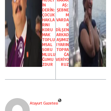
HÜSEY
KARAK
İN
AŞ:
DERİN:
ŞEBNE
ÇOCUK
M
HAKLA
VARDA
RINI
R
KORU
DİLŞEN
MAK
ARKAD
TOPLU
AŞIMIZ
MSAL
I YARIN
SORU
TOPRA
MLULU
ĞA
ĞUMU
VERİYO
ZDUR
RUZ
Atayurt Gazetesi