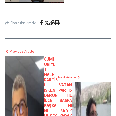
Share this Article
Previous Article
CUMH
URİYE
T
HALK
Next Article
PARTİS
İ
VATAN
İSKEN
PARTİS
DERUN
İ İL
İLÇE
BAŞKA
BAŞKA
NI
NI
SADIK