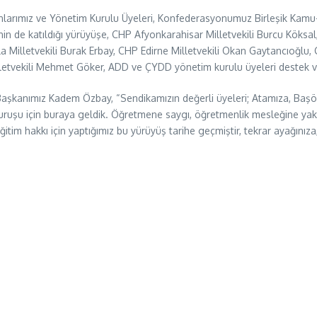
anlarımız ve Yönetim Kurulu Üyeleri, Konfederasyonumuz Birleşik Kamu
 de katıldığı yürüyüşe, CHP Afyonkarahisar Milletvekili Burcu Köksal,
Milletvekili Burak Erbay, CHP Edirne Milletvekili Okan Gaytancıoğlu, C
lletvekili Mehmet Göker, ADD ve ÇYDD yönetim kurulu üyeleri destek v
 Başkanımız Kadem Özbay, “Sendikamızın değerli üyeleri; Atamıza, Baş
uruşu için buraya geldik. Öğretmene saygı, öğretmenlik mesleğine yakışı
tim hakkı için yaptığımız bu yürüyüş tarihe geçmiştir, tekrar ayağınıza