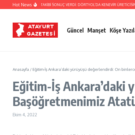
İçeriğe atla
Hot News
JANDARMA’NIN TİTİZ TAKİBİ SONUÇ VERDİ: DÖRTYOL’DA KENEVİR ÜRETİCİSİNE
Güncel
Manşet
Köşe Yazıl
Anasayfa
/
Eğitim-İş Ankara’daki yürüyüşü değerlendirdi: On binler
Eğitim-İş Ankara’daki y
Başöğretmenimiz Atatü
Ekim 4, 2022