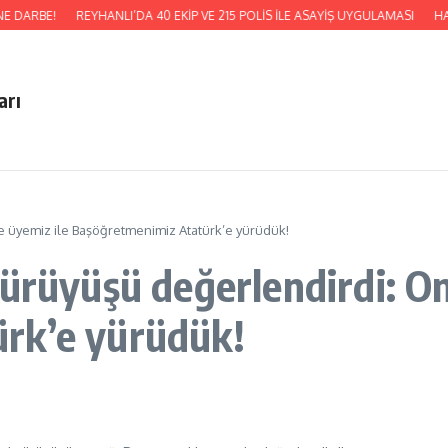
 DARBE!
REYHANLI’DA 40 EKİP VE 215 POLİS İLE ASAYİŞ UYGULAMASI
HATS
arı
ce üyemiz ile Başöğretmenimiz Atatürk’e yürüdük!
ürüyüşü değerlendirdi: On
rk’e yürüdük!