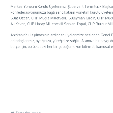
Merkez Yönetim Kurulu Üyelerimiz, Şube ve İl Temsilcilik Başk
konfederasyonumuza bağlı sendikaların yönetim kurulu üyelerinin
Suat Özcan, CHP Muğla Milletvekili Süleyman Girgin, CHP Muğla 
Ali Keven, CHP Hatay Milletvekili Serkan Topal, CHP Burdur Mi
Anıtkabir’e ulaşılmasının ardından üyelerimize seslenen Genel
arkadaşlarımız, ayağınıza, yüreğinize sağlık. Atamıza bir saygı d
bütçe için, bu ülkedeki her bir çocuğumuzun bilimsel, kamusal eği
Share this Article