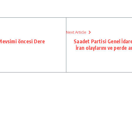
Next Article
 Mevsimi öncesi Dere
Saadet Partisi Genel İdar
İran olaylarını ve perde a