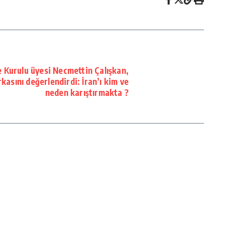
e Kurulu üyesi Necmettin Çalışkan,
rkasını değerlendirdi: İran’ı kim ve
neden karıştırmakta ?