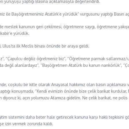
ri yürüyüşü yaptığı Basına açıklamasıyla değerlendirdi.
miz ile Başöğretmenimiz Atatürk’e yürüdük” vurgusunu yaptığı Basın aç
sözde meslek kanunun geri çekilmesi, öğretmene saygı, öğretmene yakışı
tkabir’e yürüdük.
i, Ulus’ta ilk Meclis binası önünde bir araya geldi.
uz”, “Çapulcu değiliz öğretmeniz biz”, “Öğretmene parmak sallanmaz
 değil alanlardayız”, “Başöğretmen Atatürk bu kanun nankörlük”, “Ço
, coşkulu bir kitle olarak Anayasal hakkımız olan basın açıklaması
ığı konuşmada, “Kendi evimizin önünde bize çelik barikat kurdular, Mi
diyoruz ki, açın yolumuzu Atamıza gidelim. Ne çelik barikat, ne poli
eğitim sistemini daha beter hale getirecek kanuna karşı haklı tepkisi
yüşe izin vermek zorunda kaldı.