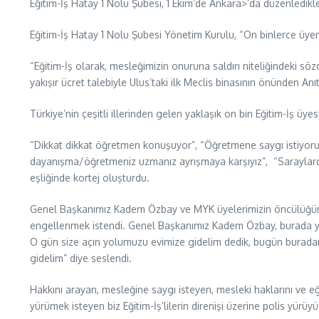
Eğitim-İş Hatay 1 Nolu Şubesi, 1 Ekim’de Ankara>’da düzenledikle
Eğitim-İş Hatay 1 Nolu Şubesi Yönetim Kurulu, “On binlerce üye
“Eğitim-İş olarak, mesleğimizin onuruna saldırı niteliğindeki 
yakışır ücret talebiyle Ulus’taki ilk Meclis binasının önünden Anı
Türkiye’nin çeşitli illerinden gelen yaklaşık on bin Eğitim-İş üyes
“Dikkat dikkat öğretmen konuşuyor”, “Öğretmene saygı istiyor
dayanışma/öğretmeniz uzmanız ayrışmaya karşıyız”, “Saraylarda
eşliğinde kortej oluşturdu.
Genel Başkanımız Kadem Özbay ve MYK üyelerimizin öncülüğünde
engellenmek istendi. Genel Başkanımız Kadem Özbay, burada yapt
O gün size açın yolumuzu evimize gidelim dedik, bugün buradan 
gidelim” diye seslendi.
Hakkını arayan, mesleğine saygı isteyen, mesleki haklarını ve 
yürümek isteyen biz Eğitim-İş’lilerin direnişi üzerine polis yürü