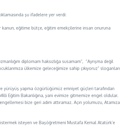
ıklamasında şu ifadelere yer verdi:
r kanun, eğitime bütçe, eğitim emekçilerine insan onuruna
/uzmanlığım diplomam haksızlığa susamam”, “Ayrışma değil
cuklarımıza ülkemize geleceğimize sahip çıkıyoruz” sloganları
 ve yürüyüş yapma özgürlüğümüz emniyet güçleri tarafından
lli Eğitim Bakanlığına, yani evimize gitmemize engel oldular.
s engellemesi bize geri adım attıramaz. Açın yolumuzu, Atamıza
ni göstermek isteyen ve Başöğretmeni Mustafa Kemal Atatürk’e