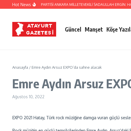
İçeriğe atla
Hot News
ESKİ MİLLETVEKİLİ DEVA PARTİSİ ANKARA MİLLETEVEKİLİ SADAULLAH ERGİN:
Güncel
Manşet
Köşe Yazıl
Anasayfa
/
Emre Aydın Arsuz EXPO’da sahne alacak
Emre Aydın Arsuz EXPO
Ağustos 10, 2022
EXPO 2021 Hatay, Türk rock müziğine damga vuran güçlü sesleri
Rock müziğin en güçlü temsilcilerinden Emre Aydın, Arsuz’daki E