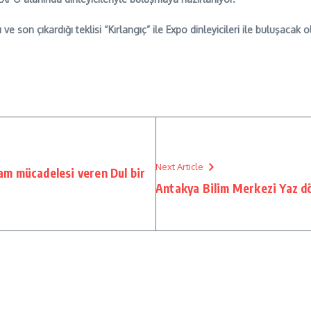
e son çıkardığı teklisi “Kırlangıç” ile Expo dinleyicileri ile buluşac
Next Article
şam mücadelesi veren Dul bir
Antakya Bilim Merkezi Yaz dö