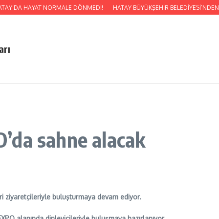
 HATAY’DA HAYAT NORMALE DÖNMEDİ!
HATAY BÜYÜKŞEHİR BELEDİYESİ’NDEN 
arı
’da sahne alacak
 ziyaretçileriyle buluşturmaya devam ediyor.
XPO alanında dinleyicileriyle buluşmaya hazırlanıyor.