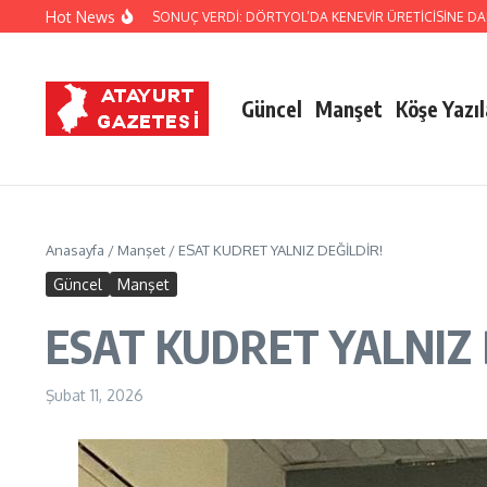
İçeriğe atla
Hot News
IN TİTİZ TAKİBİ SONUÇ VERDİ: DÖRTYOL’DA KENEVİR ÜRETİCİSİNE DARBE!
Güncel
Manşet
Köşe Yazıl
Anasayfa
/
Manşet
/
ESAT KUDRET YALNIZ DEĞİLDİR!
Güncel
Manşet
ESAT KUDRET YALNIZ 
Şubat 11, 2026