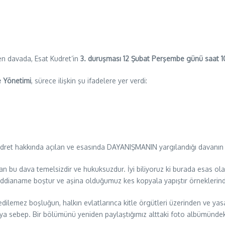
n davada, Esat Kudret’in
3. duruşması 12 Şubat Perşembe günü saat 1
 Yönetimi
, sürece ilişkin şu ifadelere yer verdi:
udret hakkında açılan ve esasında DAYANIŞMANIN yargılandığı davanı
rılan bu dava temelsizdir ve hukuksuzdur. İyi biliyoruz ki burada esas
ra iddianame boştur ve aşina olduğumuz kes kopyala yapıştır örneklerinde
edilemez boşluğun, halkın evlatlarınca kitle örgütleri üzerinden ve y
aya sebep. Bir bölümünü yeniden paylaştığımız alttaki foto albümündek