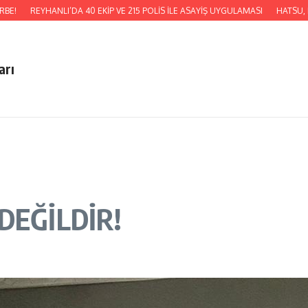
REYHANLI’DA 40 EKİP VE 215 POLİS İLE ASAYİŞ UYGULAMASI
HATSU, KUMLU B
arı
DEĞİLDİR!