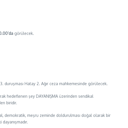
0.00’da
görülecek.
n 3. duruşması Hatay 2. Ağır ceza mahkemesinde görülecek.
 olarak hedeflenen şey DAYANIŞMA üzerinden sendikal
n biridir.
asal, demokratik, meşru zeminde doldurulması doğal olarak bir
i dayanışmadır.