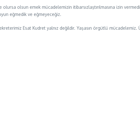
 ne olursa olsun emek mücadelemizin itibarsızlaştırılmasına izin ve
 boyun eğmedik ve eğmeyeceğiz.
sekreterimiz Esat Kudret yalnız değildir. Yaşasın örgütlü mücadelemi