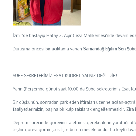
İzmir’de başlayıp Hatay 2. Ağır Ceza Mahkemesi’nde devam ede
Duruşma öncesi bir açıklama yapan
Samandağ Eğitim Sen Şube
ŞUBE SEKRETERİMİZ ESAT KUDRET YALNIZ DEĞİLDİR!
Yarın (Perşembe günü) saat 10.00 da Şube sekreterimiz Esat K
Bir düşkünün, sonradan çark eden iftiraları üzerine açılan-açtı
faaliyetlerimizin, başına bir kulp takılarak engellenmesidir. Zi
Deprem sürecinde görevini ifa etmesi gerekenlerin yarattığı aff
teşhir görevi görmüştür. İşte bütün mesele budur bu keyfi dav