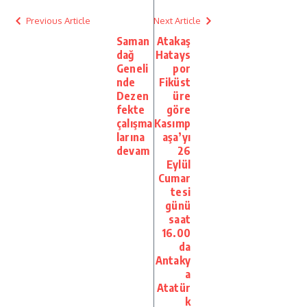
Previous Article
Next Article
Saman
Atakaş
dağ
Hatays
Geneli
por
nde
Fiküst
Dezen
üre
fekte
göre
çalışma
Kasımp
larına
aşa’yı
devam
26
Eylül
Cumar
tesi
günü
saat
16.00
da
Antaky
a
Atatür
k