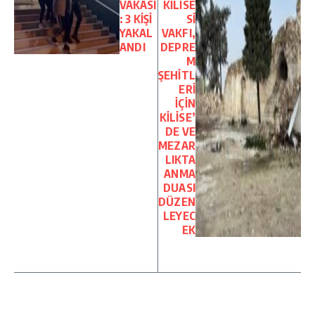
VAKASI
KİLİSE
: 3 KİŞİ
Sİ
YAKAL
VAKFI,
ANDI
DEPRE
M
ŞEHİTL
ERİ
İÇİN
KİLİSE’
DE VE
MEZAR
LIKTA
ANMA
DUASI
DÜZEN
LEYEC
EK