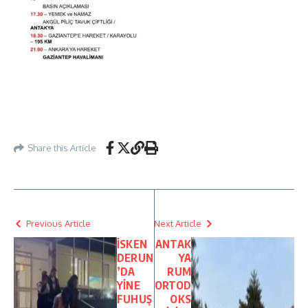
Share this Article
Previous Article
Next Article
İSKEN
ANTAK
DERUN
YA
’DA
RUM
YİNE
ORTOD
FUHUŞ
OKS