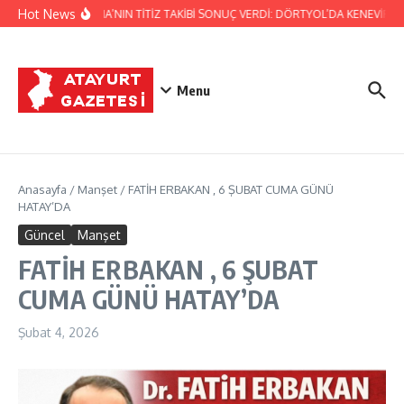
İçeriğe atla
Hot News
JANDARMA’NIN TİTİZ TAKİBİ SONUÇ VERDİ: DÖRTYOL’DA KENEVİR ÜR
Menu
Anasayfa
/
Manşet
/
FATİH ERBAKAN , 6 ŞUBAT CUMA GÜNÜ
HATAY’DA
Güncel
Manşet
FATİH ERBAKAN , 6 ŞUBAT
CUMA GÜNÜ HATAY’DA
Şubat 4, 2026