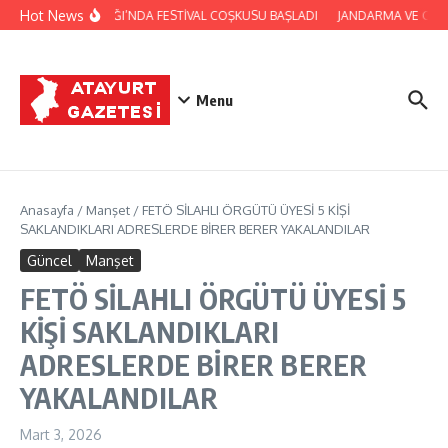
İçeriğe atla
Hot News
YAYLADAĞI’NDA FESTİVAL COŞKUSU BAŞLADI
JANDARMA VE CİLVE
Menu
Anasayfa
/
Manşet
/
FETÖ SİLAHLI ÖRGÜTÜ ÜYESİ 5 KİŞİ
SAKLANDIKLARI ADRESLERDE BİRER BERER YAKALANDILAR
Güncel
Manşet
FETÖ SİLAHLI ÖRGÜTÜ ÜYESİ 5
KİŞİ SAKLANDIKLARI
ADRESLERDE BİRER BERER
YAKALANDILAR
Mart 3, 2026