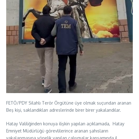
FETÖ/PDY Silahlı Terör Örgütüne üye olmak suçundan aranan
Beş kişi, saklandıkları adreslerinde birer birer yakalandılar.
Hatay Valiliğinden konuya ilişkin yapılan açıklamada, Hatay
Emniyet Müdürlüğü görevlilerince aranan şahısların
yakalanmasına yönelik yapılan çalışmalar kapsamında il