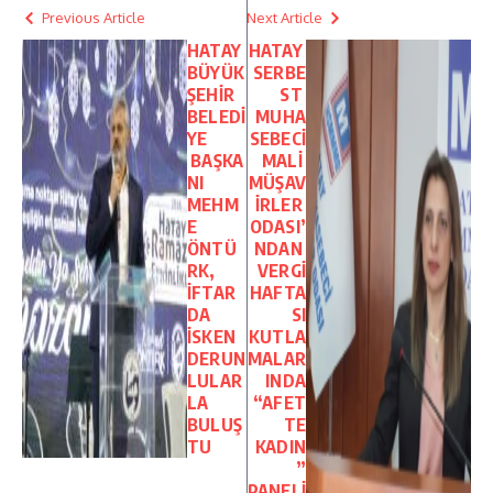
Previous Article
Next Article
HATAY
HATAY
BÜYÜK
SERBE
ŞEHİR
ST
BELEDİ
MUHA
YE
SEBECİ
BAŞKA
MALİ
NI
MÜŞAV
MEHM
İRLER
E
ODASI’
ÖNTÜ
NDAN
RK,
VERGİ
İFTAR
HAFTA
DA
SI
İSKEN
KUTLA
DERUN
MALAR
LULAR
INDA
LA
“AFET
BULUŞ
TE
TU
KADIN
”
PANELİ