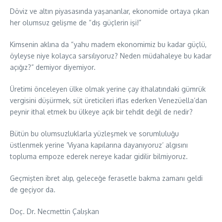
Döviz ve altın piyasasında yaşananlar, ekonomide ortaya çıkan
her olumsuz gelişme de “dış güçlerin işi!”
Kimsenin aklına da “yahu madem ekonomimiz bu kadar güçlü,
öyleyse niye kolayca sarsılıyoruz? Neden müdahaleye bu kadar
açığız?” demiyor diyemiyor.
Üretimi önceleyen ülke olmak yerine çay ithalatındaki gümrük
vergisini düşürmek, süt üreticileri iflas ederken Venezüella’dan
peynir ithal etmek bu ülkeye açık bir tehdit değil de nedir?
Bütün bu olumsuzluklarla yüzleşmek ve sorumluluğu
üstlenmek yerine ‘Viyana kapılarına dayanıyoruz’ algısını
topluma empoze ederek nereye kadar gidilir bilmiyoruz.
Geçmişten ibret alıp, geleceğe ferasetle bakma zamanı geldi
de geçiyor da.
Doç. Dr. Necmettin Çalışkan