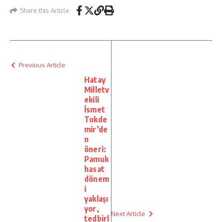
Share this Article
Previous Article
Hatay
Milletv
ekili
İsmet
Tokde
mir’de
n
öneri:
Pamuk
hasat
dönem
i
yaklaşı
yor,
Next Article
tedbirl