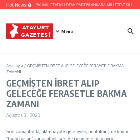
İçeriğe atla
Hot News
HATAY ESKİ MİLLETVEKİLİ DEVA PARTİSİ ANKARA MİLLETEVEKİLİ 
Menu
Anasayfa
/
GEÇMİŞTEN İBRET ALIP GELECEĞE FERASETLE BAKMA
ZAMANI
GEÇMİŞTEN İBRET ALIP
GELECEĞE FERASETLE BAKMA
ZAMANI
Ağustos 31, 2020
Son zamanlarda, akla-hayale gelmeyen, unutulmuş ne kadar
“tarihi başarı” varsa planlı şekilde gündeme getiriliyor.