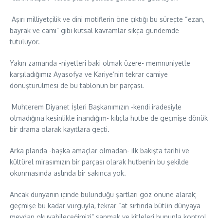
Aşırı milliyetçilik ve dini motiflerin öne çıktığı bu süreçte “ezan,
bayrak ve cami” gibi kutsal kavramlar sıkça gündemde
tutuluyor.
Yakın zamanda -niyetleri baki olmak üzere- memnuniyetle
karşıladığımız Ayasofya ve Kariye’nin tekrar camiye
dönüştürülmesi de bu tablonun bir parçası.
Muhterem Diyanet İşleri Başkanımızın -kendi iradesiyle
olmadığına kesinlikle inandığım- kılıçla hutbe de geçmişe dönük
bir drama olarak kayıtlara geçti.
Arka planda -başka amaçlar olmadan- ilk bakışta tarihi ve
kültürel mirasımızın bir parçası olarak hutbenin bu şekilde
okunmasında aslında bir sakınca yok.
Ancak dünyanın içinde bulunduğu şartları göz önüne alarak;
geçmişe bu kadar vurguyla, tekrar “at sırtında bütün dünyaya
meydan okuyabileceğimizi” sanmak ve kitleleri bununla kontrol