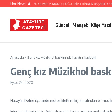
İçeriğe atla
Hot News
ANDARMA VE CİLVEGÖZÜ GÜMRÜK MÜDÜRLÜĞÜ EKİPLERİNDEN BAŞARILI OPERA
Güncel
Manşet
Köşe Yazıl
Anasayfa
/
Genç kız Müzikhol baskınında hayatını kaybetti
Genç kız Müzikhol bask
Eylül 24, 2020
Hatay’ın Defne ilçesinde motosikletli iki kişi tarafından bir müz
Edinilen bilgiye göre, Defne ilçesinde bir müzikhole motosikletl