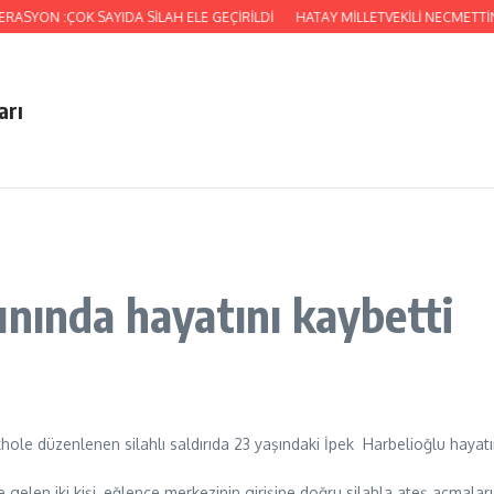
SYON :ÇOK SAYIDA SİLAH ELE GEÇİRİLDİ
HATAY MİLLETVEKİLİ NECMETTİN
arı
ınında hayatını kaybetti
ikhole düzenlenen silahlı saldırıda 23 yaşındaki İpek Harbelioğlu hayatı
e gelen iki kişi, eğlence merkezinin girişine doğru silahla ateş açmalar