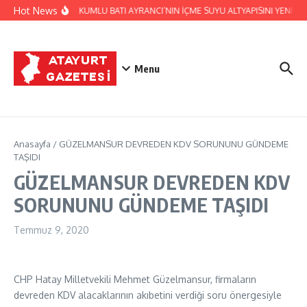
İçeriğe atla
Hot News
HATSU, KUMLU BATI AYRANCI’NIN İÇME SUYU ALTYAPISINI YENİLİY
Menu
Anasayfa
/
GÜZELMANSUR DEVREDEN KDV SORUNUNU GÜNDEME
TAŞIDI
GÜZELMANSUR DEVREDEN KDV
SORUNUNU GÜNDEME TAŞIDI
Temmuz 9, 2020
CHP Hatay Milletvekili Mehmet Güzelmansur, firmaların
devreden KDV alacaklarının akıbetini verdiği soru önergesiyle