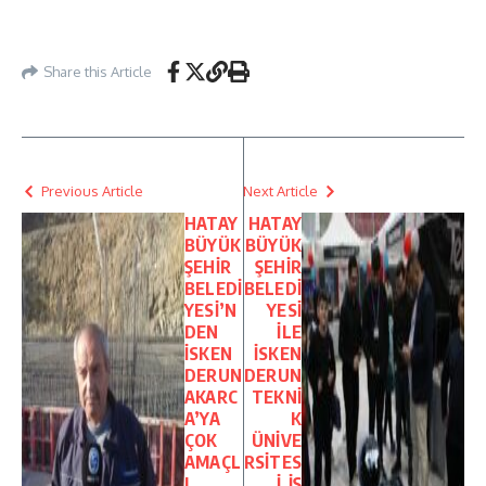
Share this Article
Previous Article
Next Article
HATAY
HATAY
BÜYÜK
BÜYÜK
ŞEHİR
ŞEHİR
BELEDİ
BELEDİ
YESİ’N
YESİ
DEN
İLE
İSKEN
İSKEN
DERUN
DERUN
AKARC
TEKNİ
A’YA
K
ÇOK
ÜNİVE
AMAÇL
RSİTES
I
İ İŞ