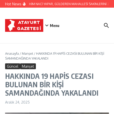
İçeriğe atla
Hot News
BAŞKAN İBRAHİM NACİ YAPAR, GÜLDEREN MAHALLESİ SAKİNLERİNİ ZİYAR
Menu
Anasayfa
/
Manşet
/
HAKKINDA 19 HAPİS CEZASI BULUNAN BİR KİŞİ
SAMANDAĞINDA YAKALANDI
Güncel
Manşet
HAKKINDA 19 HAPİS CEZASI
BULUNAN BİR KİŞİ
SAMANDAĞINDA YAKALANDI
Aralık 24, 2025