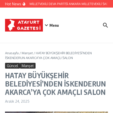
İçeriğe atla
Hot News
HATAY ESKİ MİLLETVEKİLİ DEVA PARTİSİ ANKARA MİLLETEVEKİLİ SAD
Menu
Anasayfa
/
Manşet
/
HATAY BÜYÜKŞEHİR BELEDİYESİ’NDEN
İSKENDERUN AKARCA’YA ÇOK AMAÇLI SALON
Güncel
Manşet
HATAY BÜYÜKŞEHİR
BELEDİYESİ’NDEN İSKENDERUN
AKARCA’YA ÇOK AMAÇLI SALON
Aralık 24, 2025