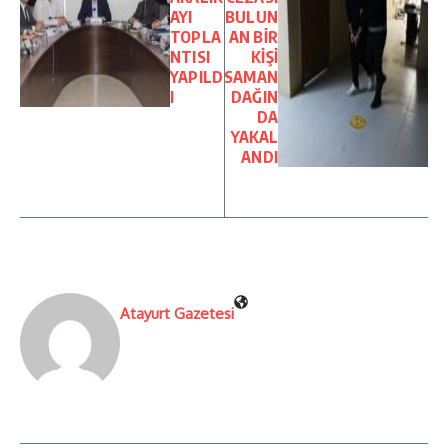
AYI
BULUN
TOPLA
AN BİR
NTISI
KİŞİ
YAPILD
SAMAN
I
DAĞIN
DA
YAKAL
ANDI
Atayurt Gazetesi