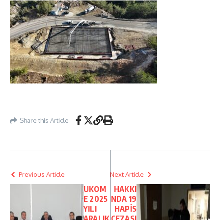
Share this Article
Previous Article
Next Article
UKOM
HAKKI
E 2025
NDA 19
YILI
HAPİS
ARALIK
CEZASI