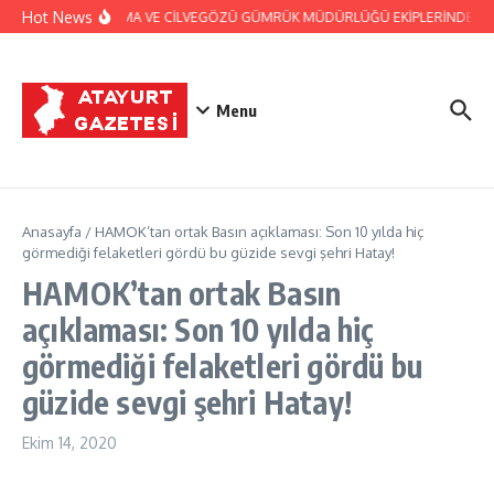
İçeriğe atla
Hot News
JANDARMA VE CİLVEGÖZÜ GÜMRÜK MÜDÜRLÜĞÜ EKİPLERİNDEN BAŞA
Menu
Anasayfa
/
HAMOK’tan ortak Basın açıklaması: Son 10 yılda hiç
görmediği felaketleri gördü bu güzide sevgi şehri Hatay!
HAMOK’tan ortak Basın
açıklaması: Son 10 yılda hiç
görmediği felaketleri gördü bu
güzide sevgi şehri Hatay!
Ekim 14, 2020