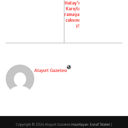
Hatay’ı
Karıştı
ramaya
caksını
z!
Atayurt Gazetesi
Copyright © 2026 Atayurt Gazetesi
Hazırlayan: Esnaf Siteleri
|