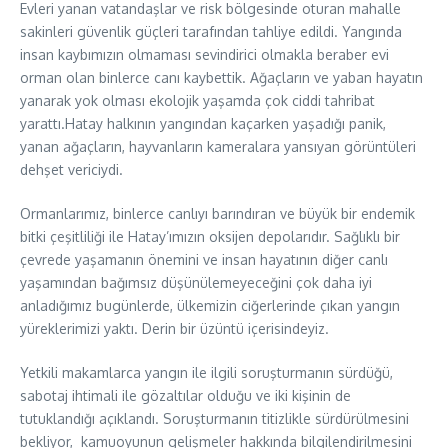
Evleri yanan vatandaşlar ve risk bölgesinde oturan mahalle
sakinleri güvenlik güçleri tarafından tahliye edildi. Yangında
insan kaybımızın olmaması sevindirici olmakla beraber evi
orman olan binlerce canı kaybettik.
Ağaçların ve yaban hayatın
yanarak yok olması ekolojik yaşamda çok ciddi tahribat
yarattı.Hatay halkının yangından kaçarken yaşadığı panik,
yanan ağaçların, hayvanların kameralara yansıyan görüntüleri
dehşet vericiydi.
Ormanlarımız, binlerce canlıyı barındıran ve büyük bir endemik
bitki çeşitliliği ile Hatay’ımızın oksijen depolarıdır. Sağlıklı bir
çevrede yaşamanın önemini ve insan hayatının diğer canlı
yaşamından bağımsız düşünülemeyeceğini çok daha iyi
anladığımız bugünlerde, ülkemizin ciğerlerinde çıkan yangın
yüreklerimizi yaktı. Derin bir üzüntü içerisindeyiz.
Yetkili makamlarca yangın ile ilgili soruşturmanın sürdüğü,
sabotaj ihtimali ile gözaltılar olduğu ve iki kişinin de
tutuklandığı açıklandı. Soruşturmanın titizlikle sürdürülmesini
bekliyor, kamuoyunun gelişmeler hakkında bilgilendirilmesini