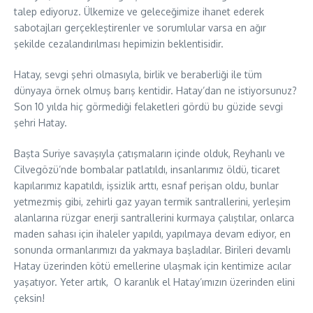
talep ediyoruz. Ülkemize ve geleceğimize ihanet ederek
sabotajları gerçekleştirenler ve sorumlular varsa en ağır
şekilde cezalandırılması hepimizin beklentisidir.
Hatay, sevgi şehri olmasıyla, birlik ve beraberliği ile tüm
dünyaya örnek olmuş barış kentidir. Hatay’dan ne istiyorsunuz?
Son 10 yılda hiç görmediği felaketleri gördü bu güzide sevgi
şehri Hatay.
Başta Suriye savaşıyla çatışmaların içinde olduk, Reyhanlı ve
Cilvegözü’nde bombalar patlatıldı, insanlarımız öldü, ticaret
kapılarımız kapatıldı, işsizlik arttı, esnaf perişan oldu, bunlar
yetmezmiş gibi, zehirli gaz yayan termik santrallerini, yerleşim
alanlarına rüzgar enerji santrallerini kurmaya çalıştılar, onlarca
maden sahası için ihaleler yapıldı, yapılmaya devam ediyor, en
sonunda ormanlarımızı da yakmaya başladılar. Birileri devamlı
Hatay üzerinden kötü emellerine ulaşmak için kentimize acılar
yaşatıyor. Yeter artık, O karanlık el Hatay’ımızın üzerinden elini
çeksin!