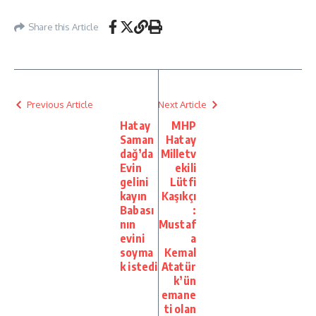
Share this Article
Previous Article
Next Article
Hatay
MHP
Saman
Hatay
dağ’da
Milletv
Evin
ekili
gelini
Lütfi
kayın
Kaşıkçı
Babası
:
nın
Mustaf
evini
a
soyma
Kemal
k istedi
Atatür
k’ün
emane
ti olan