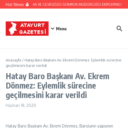
İçeriğe atla
Hot News
JANDARMA VE CİLVEGÖZÜ GÜMRÜK MÜDÜRLÜĞÜ EKİPLERİNDEN BAŞA
Menu
Anasayfa
/
Hatay Baro Başkanı Av. Ekrem Dönmez: Eylemlik sürecine
geçilmesini karar verildi
Hatay Baro Başkanı Av. Ekrem
Dönmez: Eylemlik sürecine
geçilmesini karar verildi
Haziran 18, 2020
Hatay Baro Başkanı Av. Ekrem Dönmez, Baroların yapısının