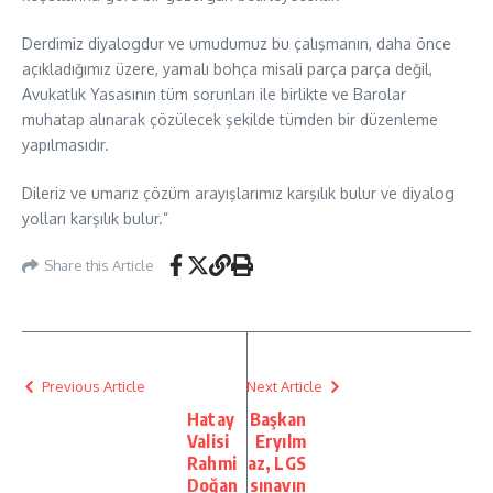
Derdimiz diyalogdur ve umudumuz bu çalışmanın, daha önce
açıkladığımız üzere, yamalı bohça misali parça parça değil,
Avukatlık Yasasının tüm sorunları ile birlikte ve Barolar
muhatap alınarak çözülecek şekilde tümden bir düzenleme
yapılmasıdır.
Dileriz ve umarız çözüm arayışlarımız karşılık bulur ve diyalog
yolları karşılık bulur.”
Share this Article
Previous Article
Next Article
Hatay
Başkan
Valisi
Eryılm
Rahmi
az, LGS
Doğan
sınavın