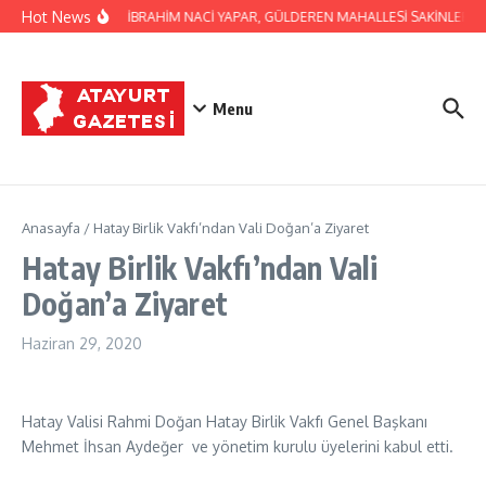
İçeriğe atla
Hot News
BAŞKAN İBRAHİM NACİ YAPAR, GÜLDEREN MAHALLESİ SAKİNLERİNİ 
Menu
Anasayfa
/
Hatay Birlik Vakfı’ndan Vali Doğan’a Ziyaret
Hatay Birlik Vakfı’ndan Vali
Doğan’a Ziyaret
Haziran 29, 2020
Hatay Valisi Rahmi Doğan Hatay Birlik Vakfı Genel Başkanı
Mehmet İhsan Aydeğer ve yönetim kurulu üyelerini kabul etti.