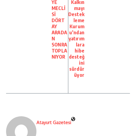
YE
Kalkın
MECLİ
mayı
Sİ
Destek
DÖRT
leme
AY
Kurum
ARADA
u’ndan
N
yatırım
SONRA
lara
TOPLA
hibe
NIYOR
desteğ
ini
sürdür
üyor
Atayurt Gazetesi