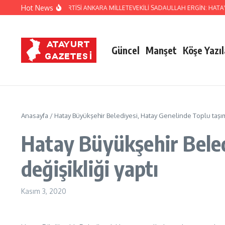
İçeriğe atla
Hot News
 MİLLETVEKİLİ DEVA PARTİSİ ANKARA MİLLETEVEKİLİ SADAULLAH ERGİN: HAT
Güncel
Manşet
Köşe Yazıl
Anasayfa
/
Hatay Büyükşehir Belediyesi, Hatay Genelinde Toplu taşı
Hatay Büyükşehir Bele
değişikliği yaptı
Kasım 3, 2020