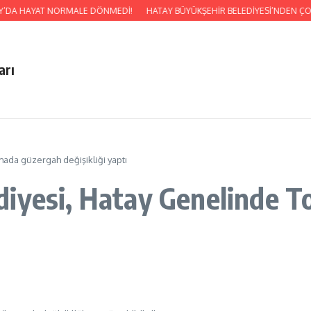
AY’DA HAYAT NORMALE DÖNMEDİ!
HATAY BÜYÜKŞEHİR BELEDİYESİ’NDEN ÇOCU
arı
mada güzergah değişikliği yaptı
diyesi, Hatay Genelinde T