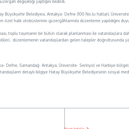
rgah değişikliği yaptığını bildirdi.
Büyükşehir Belediyesi, Antakya- Defne (100 No.lu hatlar), Üniversite- 
n özel halk otobüslerinin güzergâhlarında düzenleme yapıldığını duy
sı, toplu taşımanın bir bütün olarak planlanması ile vatandaşlara daha
kilileri, düzenlemenin vatandaşlardan gelen talepler doğrultusunda yapıl
- Defne, Samandağ- Antakya, Üniversite- Serinyol ve Harbiye bölgeler
vatandaşların detaylı bilgiye Hatay Büyükşehir Belediyesinin sosyal me
Next Article