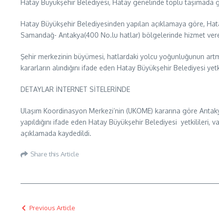
Hatay Büyükşehir Belediyesi, Hatay genelinde toplu taşımada güze
Hatay Büyükşehir Belediyesinden yapılan açıklamaya göre, Hatay 
Samandağ- Antakya(400 No.lu hatlar) bölgelerinde hizmet vere
Şehir merkezinin büyümesi, hatlardaki yolcu yoğunluğunun artma
kararların alındığını ifade eden Hatay Büyükşehir Belediyesi yet
DETAYLAR İNTERNET SİTELERİNDE
Ulaşım Koordinasyon Merkezi’nin (UKOME) kararına göre Antakya
yapıldığını ifade eden Hatay Büyükşehir Belediyesi yetkilileri, 
açıklamada kaydedildi.
Share this Article
Previous Article