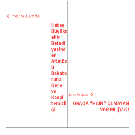
Previous Article
Hatay
Büyükş
ehir
Beledi
yesind
en
Altınöz
ü
Babato
runa
Dere
ve
Next Article
Kanal
temizli
ORADA “HAİN” OLMAYAN
ği
VAR MI :))??!!