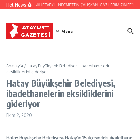
İçeriğe atla
Hot News
HATAY MİLLETVEKİLİ NECMETTİN ÇALIŞKAN: GAZİLERİMİZİN FERYA
Menu
Anasayfa
/
Hatay Büyükşehir Belediyesi, ibadethanelerin
eksikliklerini gideriyor
Hatay Büyükşehir Belediyesi,
ibadethanelerin eksikliklerini
gideriyor
Ekim 2, 2020
Hatay Büyükşehir Belediyesi, Hatay’ın 15 ilçesindeki ibadethane