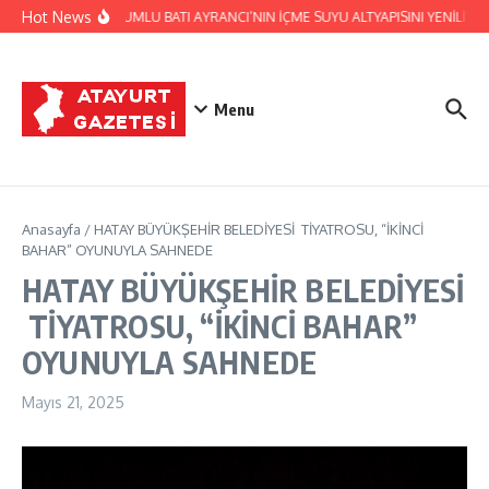
İçeriğe atla
Hot News
HATSU, KUMLU BATI AYRANCI’NIN İÇME SUYU ALTYAPISINI YENİLİYOR
Menu
Anasayfa
/
HATAY BÜYÜKŞEHİR BELEDİYESİ TİYATROSU, “İKİNCİ
BAHAR” OYUNUYLA SAHNEDE
HATAY BÜYÜKŞEHİR BELEDİYESİ
TİYATROSU, “İKİNCİ BAHAR”
OYUNUYLA SAHNEDE
Mayıs 21, 2025