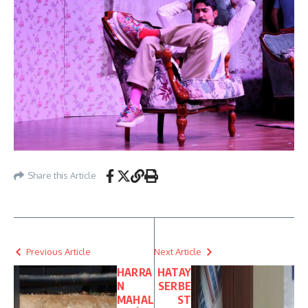
Share this Article
Previous Article
Next Article
HARRA
HATAY
N
SERBE
MAHAL
ST