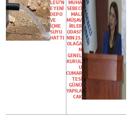
LESİ’N
MUHA
E YENİ
SEBECİ
DEPO
MALİ
VE
MÜŞAV
İÇME
İRLER
SUYU
ODASI’
HATTI
NIN 25.
OLAĞA
N
GENEL
KURUL
U
CUMAR
TESİ
GÜNÜ
YAPILA
CAK