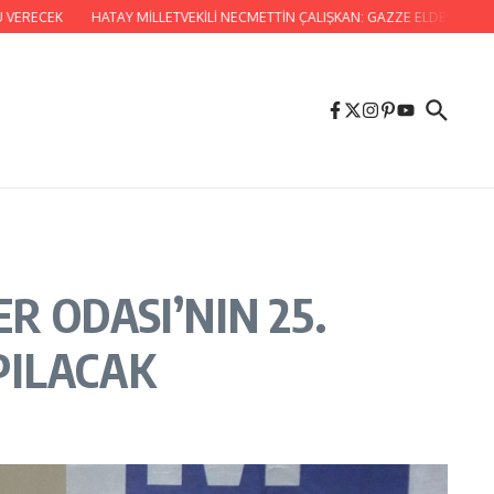
ECEK
HATAY MİLLETVEKİLİ NECMETTİN ÇALIŞKAN: GAZZE ELDEN GİDİYOR,
 ODASI’NIN 25.
PILACAK