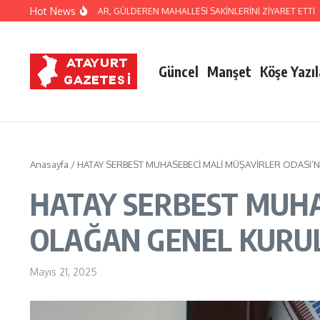
İçeriğe atla
Hot News
İBRAHİM NACİ YAPAR, GÜLDEREN MAHALLESİ SAKİNLERİNİ ZİYARET ETTİ
HA
Güncel
Manşet
Köşe Yazıl
Anasayfa
/
HATAY SERBEST MUHASEBECİ MALİ MÜŞAVİRLER ODASI’N
HATAY SERBEST MUHAS
OLAĞAN GENEL KURU
Mayıs 21, 2025