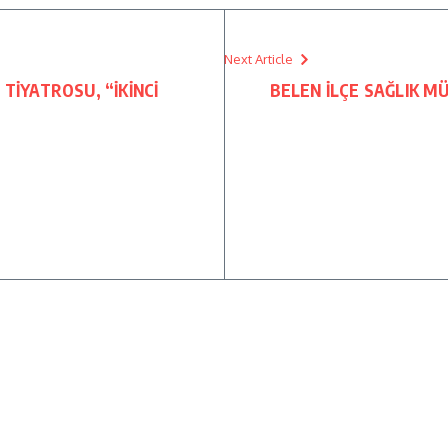
Next Article
TİYATROSU, “İKİNCİ
BELEN İLÇE SAĞLIK M