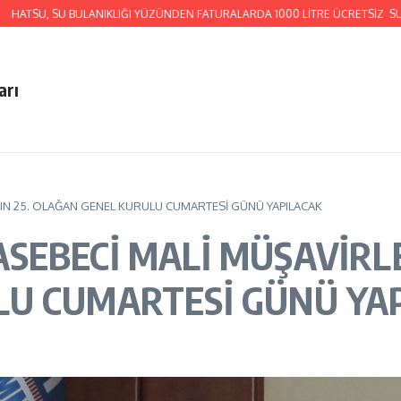
TSU, SU BULANIKLIĞI YÜZÜNDEN FATURALARDA 1000 LİTRE ÜCRETSİZ SU VER
arı
IN 25. OLAĞAN GENEL KURULU CUMARTESİ GÜNÜ YAPILACAK
EBECİ MALİ MÜŞAVİRLER
LU CUMARTESİ GÜNÜ YA