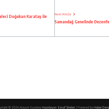
Next Article
aleci Doğukan Karatay ile
Samandağ Genelinde Dezenfe
yright © 2026 Atayurt Gazetesi
Hazırlayan: Esnaf Siteleri
| Powered by
Haber Dergi