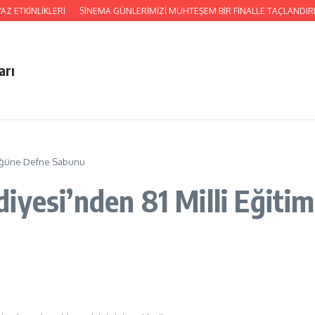
 ETKİNLİKLERİ
SİNEMA GÜNLERİMİZİ MUHTEŞEM BİR FİNALLE TAÇLANDIRI
arı
rlüğüne Defne Sabunu
iyesi’nden 81 Milli Eğit