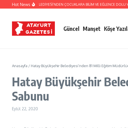
İçeriğe atla
Hot News
HATAY BÜYÜKŞEHİR BELEDİYESİ’NDEN ÇOCUKLARA BİLİM VE EĞLENCE DOLU YAZ
Güncel
Manşet
Köşe Yazıl
Anasayfa
/
Hatay Büyükşehir Belediyesi’nden 81 Milli Eğitim Müdü
Hatay Büyükşehir Beled
Sabunu
Eylül 22, 2020