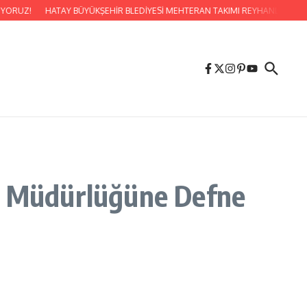
YORUZ!
HATAY BÜYÜKŞEHİR BLEDİYESİ MEHTERAN TAKIMI REYHANLI’DA VAT
im Müdürlüğüne Defne