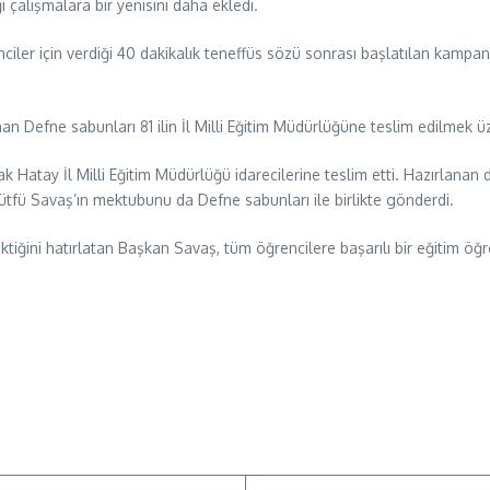
 çalışmalara bir yenisini daha ekledi.
nciler için verdiği 40 dakikalık teneffüs sözü sonrası başlatılan kam
n Defne sabunları 81 ilin İl Milli Eğitim Müdürlüğüne teslim edilmek üz
k Hatay İl Milli Eğitim Müdürlüğü idarecilerine teslim etti. Hazırlanan 
ütfü Savaş’ın mektubunu da Defne sabunları ile birlikte gönderdi.
ini hatırlatan Başkan Savaş, tüm öğrencilere başarılı bir eğitim öğret