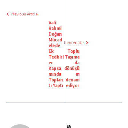
Previous Article
Vali
Rahmi
Doğan
Mücad
Next Article
elede
Ek
Toplu
Tedbirl
Taşıma
er
da
Kapsa
dönüşü
mında
m
Toplan
devam
tı Yaptı
ediyor