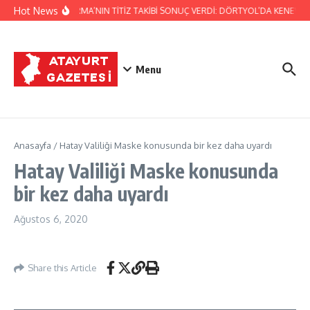
İçeriğe atla
Hot News
JANDARMA’NIN TİTİZ TAKİBİ SONUÇ VERDİ: DÖRTYOL’DA KENEVİR 
Menu
Anasayfa
/
Hatay Valiliği Maske konusunda bir kez daha uyardı
Hatay Valiliği Maske konusunda
bir kez daha uyardı
Ağustos 6, 2020
Share this Article