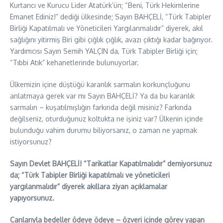
Kurtarıcı ve Kurucu Lider Atatürk’ün; “Beni, Türk Hekimlerine
Emanet Ediniz!” dediği ülkesinde; Sayın BAHÇELİ, “Türk Tabipler
Birliği Kapatılmalı ve Yöneticileri Yargılanmalıdır” diyerek, akıl
sağlığını yitirmiş Biri gibi çığlık çığlık, avazı çıktığı kadar bağırıyor.
Yardımcısı Sayın Semih YALÇIN da, Türk Tabipler Birliği için;
“Tıbbi Atık” kehanetlerinde bulunuyorlar.
Ülkemizin içine düştüğü karanlık sarmalın korkunçluğunu
anlatmaya gerek var mı Sayın BAHÇELİ? Ya da bu karanlık
sarmalın – kuşatılmışlığın farkında değil misiniz? Farkında
değilseniz, oturduğunuz koltukta ne işiniz var? Ülkenin içinde
bulunduğu vahim durumu biliyorsanız, o zaman ne yapmak
istiyorsunuz?
Sayın Devlet BAHÇELİ! “Tarikatlar Kapatılmalıdır” demiyorsunuz
da; “Türk Tabipler Birliği kapatılmalı ve yöneticileri
yargılanmalıdır” diyerek akıllara ziyan açıklamalar
yapıyorsunuz.
Canlarıyla bedeller ödeye ödeye – özveri içinde görev yapan