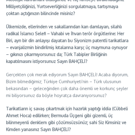
Milliyetçiliğinizi, Yurtseverliğinizi sorgulatmaya, tartışmaya
çoktan açtığınızın bilincinde misiniz?
Ülkemizde, ellerinden ve sakallarından kan damlayan, silahlı
radikal İslamcı Selefi – Vahabi ve İhvan terör örgütlerine: Her
Biri, ayrı bir din anlayışı dayatan bu Siyonizm patentli tarikatlara
– evanjalizmin bindirilmiş kıtalarına karşı; üç maymuna oynuyor
– gıkınızı çıkarmıyorsunuz da; Türk Tabipler Birliğinin
kapatılmasını istiyorsunuz Sayın BAHÇELİ?
Gerçekten çok merak ediyorum Sayın BAHÇELİ! Acaba diyorum,
Bizim bilmediğimiz; Türkiye Cumhuriyeti’nin – Türk ulusunun
bekasından – geleceğinden çok daha önemli ve korkunç şeyler
mi biliyorsunuz da böyle hoyratça davranıyorsunuz?
Tarikatların iç savaş çıkartmak için hazırlık yaptığı iddia (Cübbeli
Ahmet Hoca) edilirken; Bermuda Üçgeni gibi gizemli, üç
bilinmeyenli denklem gibi çözümsüzsünüz; sahi Siz Kimsiniz ve
Kimden yanasınız Sayın BAHÇELİ?