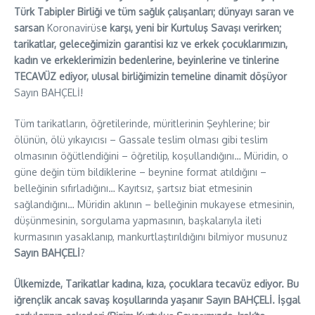
Türk Tabipler Birliği ve tüm sağlık çalışanları; dünyayı saran ve
sarsan
Koronavirüs
e karşı, yeni bir Kurtuluş Savaşı verirken;
tarikatlar, geleceğimizin garantisi kız ve erkek çocuklarımızın,
kadın ve erkeklerimizin bedenlerine, beyinlerine ve tinlerine
TECAVÜZ ediyor, ulusal birliğimizin temeline dinamit döşüyor
Sayın BAHÇELİ!
Tüm tarikatların, öğretilerinde, müritlerinin Şeyhlerine; bir
ölünün, ölü yıkayıcısı – Gassale teslim olması gibi teslim
olmasının öğütlendiğini – öğretilip, koşullandığını… Müridin, o
güne değin tüm bildiklerine – beynine format atıldığını –
belleğinin sıfırladığını… Kayıtsız, şartsız biat etmesinin
sağlandığını… Müridin aklının – belleğinin mukayese etmesinin,
düşünmesinin, sorgulama yapmasının, başkalarıyla ileti
kurmasının yasaklanıp, mankurtlaştırıldığını bilmiyor musunuz
Sayın BAHÇELİ
?
Ülkemizde, Tarikatlar kadına, kıza, çocuklara tecavüz ediyor. Bu
iğrençlik ancak savaş koşullarında yaşanır Sayın BAHÇELİ. İşgal