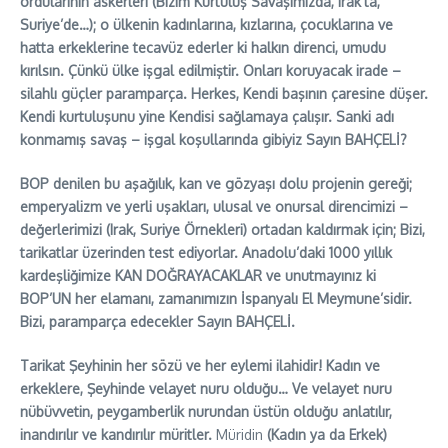
ordularının askerleri (Bizim Kurtuluş Savaşımızda, Irak’ta,
Suriye’de…); o ülkenin kadınlarına, kızlarına, çocuklarına ve
hatta erkeklerine tecavüz ederler ki halkın direnci, umudu
kırılsın. Çünkü ülke işgal edilmiştir. Onları koruyacak irade –
silahlı güçler paramparça. Herkes, Kendi başının çaresine düşer.
Kendi kurtuluşunu yine Kendisi sağlamaya çalışır. Sanki adı
konmamış savaş – işgal koşullarında gibiyiz Sayın BAHÇELİ?
BOP denilen bu aşağılık, kan ve gözyaşı dolu projenin gereği;
emperyalizm ve yerli uşakları, ulusal ve onursal direncimizi –
değerlerimizi (Irak, Suriye Örnekleri) ortadan kaldırmak için; Bizi,
tarikatlar üzerinden test ediyorlar. Anadolu’daki 1000 yıllık
kardeşliğimize KAN DOĞRAYACAKLAR ve unutmayınız ki
BOP’UN her elamanı, zamanımızın İspanyalı El Meymune’sidir.
Bizi, paramparça edecekler Sayın BAHÇELİ.
Tarikat Şeyhinin her sözü ve her eylemi ilahidir! Kadın ve
erkeklere, Şeyhinde velayet nuru olduğu… Ve velayet nuru
nübüvvetin, peygamberlik nurundan üstün olduğu anlatılır,
inandırılır ve kandırılır müritler.
Müridin
(Kadın ya da Erkek)