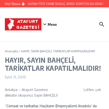
İçeriğe atla
Hot News
JANDARMA’NIN TİTİZ TAKİBİ SONUÇ VERDİ: DÖRTYOL’DA KENEVİR Ü
Menu
Anasayfa
/
HAYIR, SAYIN BAHÇELİ, TARİKATLAR KAPATILMALIDIR!
HAYIR, SAYIN BAHÇELİ,
TARİKATLAR KAPATILMALIDIR!
Eylül 21, 2020
Antakya – Atayurt Gazetesi Lütfen, çok
dikkatle okuyunuz Sayın BAHÇELİ!
“
Cemaat ve tarikatlar, Haçlıların (Emperyalizm) Anadolu’
da