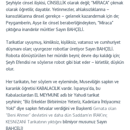
Şeyhiyle cinsel ilişkisi, CİNSELLİK olarak değil; “MİRACA” çıkmak
olarak öğretilir, dayatılır. Yetinmezler, ahlaksızlıklarına –
kansızlıklarına dinsel gerekçe – gelenek kazandırmak için de;
Peygamberin, Ayşe ile cinsel beraberliğindeyken, “Miraca”
çıktığına inandırılır müritler Sayın BAHÇELİ.
Tarikatlar uyuşmuş, kimliksiz, kişiliksiz, vatansız ve cumhuriyet
düşmanı olan; uyurgezer robotlar üretiyor Sayın BAHÇELİ.
Robota dönüştürülen her müridin beyni; devre dışı kaldığı için;
Şeyh Efendisi ne söylerse robot gibi biat eder – kirletilir, düşkün
olur.
Her tarikatın, her söylem ve eyleminde, Museviliğin sapkın ve
karanlık öğretisi KABALACILIK vardır. İspanya’da, bu
Kabalacılardan EL MEYMUNE adlı bir Yahudi tarikat
şeyhinin; “Biz Erkekler Birbirimize Yeteriz, Kadınlara İhtiyacımız
Yok!” diye sapkın fetvalar verdiğini ve Başkenti
Gırnata olan
“Beni Ahmer” devletini ve daha dün Saddam’ın IRAK’ını;
KESNİZANİ Tarikatının yıktığını
bilmiyor musunuz Sayın
BAHÇELİ!