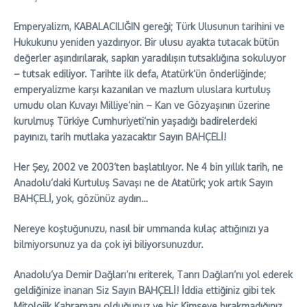
Emperyalizm, KABALACILIĞIN gereği; Türk Ulusunun tarihini ve
Hukukunu yeniden yazdırıyor. Bir ulusu ayakta tutacak bütün
değerler aşındırılarak, sapkın yaradılışın tutsaklığına sokuluyor
– tutsak ediliyor. Tarihte ilk defa, Atatürk’ün önderliğinde;
emperyalizme karşı kazanılan ve mazlum uluslara kurtuluş
umudu olan Kuvayı Milliye’nin – Kan ve Gözyaşının üzerine
kurulmuş Türkiye Cumhuriyeti’nin yaşadığı badirelerdeki
payınızı, tarih mutlaka yazacaktır Sayın BAHÇELİ!
Her Şey, 2002 ve 2003’ten başlatılıyor. Ne 4 bin yıllık tarih, ne
Anadolu’daki Kurtuluş Savaşı ne de Atatürk; yok artık Sayın
BAHÇELİ, yok, gözünüz aydın…
Nereye koştuğunuzu, nasıl bir ummanda kulaç attığınızı ya
bilmiyorsunuz ya da çok iyi biliyorsunuzdur.
Anadolu’ya Demir Dağları’nı eriterek, Tanrı Dağları’nı yol ederek
geldiğinize inanan Siz Sayın BAHÇELİ!
İddia ettiğiniz gibi tek
Mitolojik Kahramanı olduğunuz ve hiç Kimseye bırakmadığınız