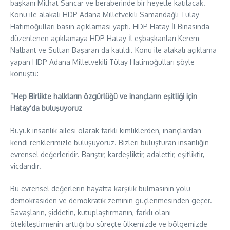
başkanı Mithat Sancar ve beraberinde bir heyetle katılacak.
Konu ile alakalı HDP Adana Milletvekili Samandağlı Tülay
Hatimoğulları basın açıklaması yaptı. HDP Hatay İl Binasında
düzenlenen açıklamaya HDP Hatay İl eşbaşkanları Kerem
Nalbant ve Sultan Başaran da katıldı. Konu ile alakalı açıklama
yapan HDP Adana Milletvekili Tülay Hatimoğulları şöyle
konuştu:
“
Hep Birlikte halkların özgürlüğü ve inançların eşitliği için
Hatay’da buluşuyoruz
Büyük insanlık ailesi olarak farklı kimliklerden, inançlardan
kendi renklerimizle buluşuyoruz. Bizleri buluşturan insanlığın
evrensel değerleridir. Barıştır, kardeşliktir, adalettir, eşitliktir,
vicdandır.
Bu evrensel değerlerin hayatta karşılık bulmasının yolu
demokrasiden ve demokratik zeminin güçlenmesinden geçer.
Savaşların, şiddetin, kutuplaştırmanın, farklı olanı
ötekileştirmenin arttığı bu süreçte ülkemizde ve bölgemizde