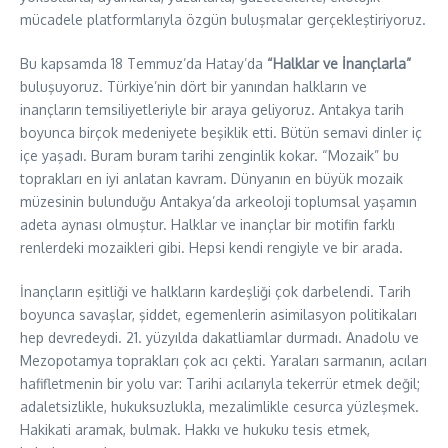
mücadele platformlarıyla özgün buluşmalar gerçekleştiriyoruz.
Bu kapsamda 18 Temmuz’da Hatay’da
“Halklar ve İnançlarla”
buluşuyoruz. Türkiye’nin dört bir yanından halkların ve
inançların temsiliyetleriyle bir araya geliyoruz. Antakya tarih
boyunca birçok medeniyete beşiklik etti. Bütün semavi dinler iç
içe yaşadı. Buram buram tarihi zenginlik kokar. “Mozaik” bu
toprakları en iyi anlatan kavram. Dünyanın en büyük mozaik
müzesinin bulunduğu Antakya’da arkeoloji toplumsal yaşamın
adeta aynası olmuştur. Halklar ve inançlar bir motifin farklı
renlerdeki mozaikleri gibi. Hepsi kendi rengiyle ve bir arada.
İnançların eşitliği ve halkların kardeşliği çok darbelendi. Tarih
boyunca savaşlar, şiddet, egemenlerin asimilasyon politikaları
hep devredeydi. 21. yüzyılda dakatliamlar durmadı. Anadolu ve
Mezopotamya toprakları çok acı çekti. Yaraları sarmanın, acıları
hafifletmenin bir yolu var: Tarihi acılarıyla tekerrür etmek değil;
adaletsizlikle, hukuksuzlukla, mezalimlikle cesurca yüzleşmek.
Hakikati aramak, bulmak. Hakkı ve hukuku tesis etmek,