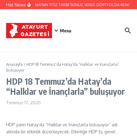
İçeriğe atla
Hot News
JANDARMA’NIN TİTİZ TAKİBİ SONUÇ VERDİ: DÖRTYOL’DA KENEVİR 
Menu
Anasayfa
/
HDP 18 Temmuz’da Hatay’da “Halklar ve İnançlarla”
buluşuyor
HDP 18 Temmuz’da Hatay’da
“Halklar ve İnançlarla” buluşuyor
Temmuz 17, 2020
HDP yarın Hatay’da “Halklar ve İnançlarla buluşuyor” adı
altında bir etkinlik düzenleyecek. Etkinliğe HDP Eş genel