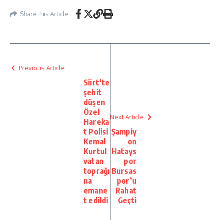
Share this Article
Previous Article
Siirt’te
şehit
düşen
Özel
Next Article
Hareka
t Polisi
Şampiy
Kemal
on
Kurtul
Hatays
vatan
por
toprağı
Bursas
na
por’u
emane
Rahat
t edildi
Geçti