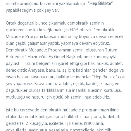
mumla aradığımız bu zemini yakalamak için
“Hep Birlikte”
yapabileceğimiz çok şey var.
Ortak değerleri bilince çıkarmak, demokratik zeminin
güçlenmesine katkı sağlamak için HDP olarak Demokratik
Mücadele Programı kapsamında üç ay boyunca devam edecek
olan çeşitli çalışmalar yaptık, yapmaya devam ediyoruz.
Demokratik Mücadele Programının zemini oluşturan Tutum
Belgemizi 1 Haziran’da Eş Genel Başkanlarımız kamuoyuyla
paylaştı. Tutum belgemizin işaret ettiği gibi hak, hukuk, adalet,
demokratik Anayasa, barış, iş, aş için; kadınlar, gençler, doğa ve
insan hakları savunucuları, halklar ve inançlar “Hep Birlikte” çok
şey yapabiliriz. Kılavuzumuz adalet, eşitlik, kardeşlik, barış ve
özgürlükler olursa farklılıklarımızla insanlık ailesinin kurtuluşu,
mutluluğu ve huzuru için güçlü bir zemini inşa edebiliriz.
İşte bu çerçevede demokratik mücadele programımızın ikinci
etabında tematik buluşmalarla halklarla, inançlarla, kadınlarla,
gençlerle, Z kuşağıyla, işçilerle, işsizlerle, KHK’lılarla,
yoksullarla, aydınlarla, yazarlarla, gazetecilerle, ekolojik