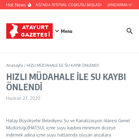
İçeriğe atla
Hot News
YAYLADAĞI’NDA FESTİVAL COŞKUSU BAŞLADI
JANDARMA VE Cİ
Menu
Anasayfa
/
HIZLI MÜDAHALE İLE SU KAYBI ÖNLENDİ
HIZLI MÜDAHALE İLE SU KAYBI
ÖNLENDİ
Haziran 27, 2020
Hatay Büyükşehir Belediyesi Su ve Kanalizasyon İdaresi Genel
Müdürlüğü(HATSU), içme suyu kaybını minimum düzeye
indirmek adına içme suyu hatlarında oluşan arızalara