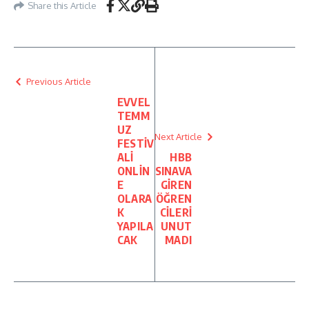
Share this Article
Previous Article
EVVEL
TEMM
UZ
Next Article
FESTİV
ALİ
HBB
ONLİN
SINAVA
E
GİREN
OLARA
ÖĞREN
K
CİLERİ
YAPILA
UNUT
CAK
MADI