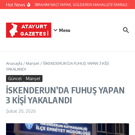
İçeriğe atla
Hot News
BAŞKAN İBRAHİM NACİ YAPAR, GÜLDEREN MAHALLESİ SAKİNLERİNİ Z
Menu
Anasayfa
/
Manşet
/
İSKENDERUN’DA FUHUŞ YAPAN 3 KİŞİ
YAKALANDI
Güncel
Manşet
İSKENDERUN’DA FUHUŞ YAPAN
3 KİŞİ YAKALANDI
Şubat 20, 2026