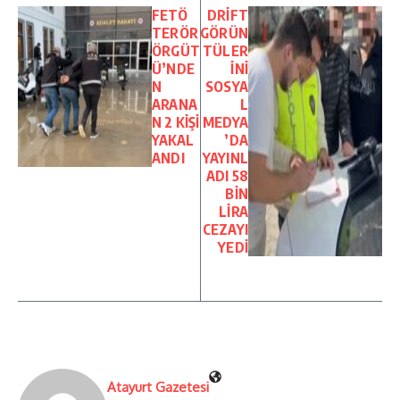
FETÖ
DRİFT
TERÖR
GÖRÜN
ÖRGÜT
TÜLER
Ü’NDE
İNİ
N
SOSYA
ARANA
L
N 2 KİŞİ
MEDYA
YAKAL
’DA
ANDI
YAYINL
ADI 58
BİN
LİRA
CEZAYI
YEDİ
Atayurt Gazetesi