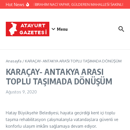
İçeriğe atla
Hot News
BAŞKAN İBRAHİM NACİ YAPAR, GÜLDEREN MAHALLESİ SAKİNLERİNİ 
Menu
Anasayfa
/
KARAÇAY- ANTAKYA ARASI TOPLU TAŞIMADA DÖNÜŞÜM
KARAÇAY- ANTAKYA ARASI
TOPLU TAŞIMADA DÖNÜŞÜM
Ağustos 9, 2020
Hatay Büyükşehir Belediyesi, hayata geçirdiği kent içi toplu
taşıma rehabilitasyon çalışmalarıyla vatandaşlara güvenli ve
konforlu ulaşım imkânı sağlamaya devam ediyor.