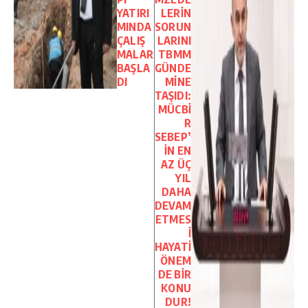
YATIRI
LERİN
MINDA
SORUN
ÇALIŞ
LARINI
MALAR
TBMM
BAŞLA
GÜNDE
DI
MİNE
TAŞIDI:
MÜCBİ
R
SEBEP’
İN EN
AZ ÜÇ
YIL
DAHA
DEVAM
ETMES
İ
HAYATİ
ÖNEM
DE BİR
KONU
DUR!