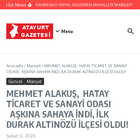
İçeriğe atla
Hot News
BAŞKAN İBRAHİM NACİ YAPAR, GÜLDEREN MAHALLESİ SAKİNLERİNİ ZİY
Menu
Anasayfa
/
Manşet
/
MEHMET ALAKUŞ, HATAY TİCARET VE SANAYİ
ODASI AŞKINA SAHAYA İNDİ, İLK DURAK ALTINÖZÜ İLÇESİ OLDU!
Güncel
Manşet
MEHMET ALAKUŞ, HATAY
TİCARET VE SANAYİ ODASI
AŞKINA SAHAYA İNDİ, İLK
DURAK ALTINÖZÜ İLÇESİ OLDU!
Şubat 12, 2026