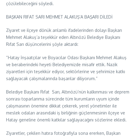
çözülebileceğini söyledi.
BAŞKAN RIFAT SARI MEHMET ALAKUŞ’A BAŞARI DİLEDİ
Ziyaret ve ilçeye dönük anlamlı ifadelerinden dolayı Başkan
Mehmet Alakuş’a teşekkür eden Altınözü Belediye Başkanı
Rıfat Sarı düşüncelerini şöyle aktardı:
“Hatay İnşaatçılar ve Boyacılar Odası Başkanı Mehmet Alakuş
ve beraberindeki heyeti Belediyemizde misafir ettik. Nazik
ziyaretleri için teşekkür ediyor, sektörlerine ve şehrimize katkı
sağlayacak çalışmalarında başarılar diliyorum.”
Belediye Başkanı Rıfat Sarı, Altınözü’nün kalkınması ve deprem
sonrası toparlanma sürecinde tüm kurumların uyum içinde
çalışmasının önemine dikkat çekerek, yerel yönetimler ile
meslek odaları arasındaki iş birliğinin güçlenmesinin ilçeye ve
Hatay geneline önemli katkılar sağlayacağını sözlerine ekledi.
Ziyaretler, çekilen hatıra fotoğrafıyla sona ererken, Başkan