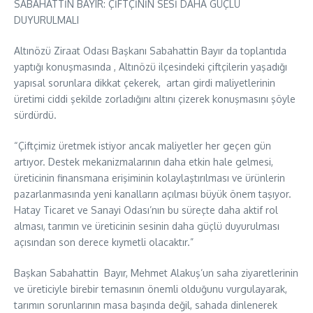
SABAHATTİN BAYIR: ÇİFTÇİNİN SESİ DAHA GÜÇLÜ
DUYURULMALI
Altınözü Ziraat Odası Başkanı Sabahattin Bayır da toplantıda
yaptığı konuşmasında , Altınözü ilçesindeki çiftçilerin yaşadığı
yapısal sorunlara dikkat çekerek, artan girdi maliyetlerinin
üretimi ciddi şekilde zorladığını altını çizerek konuşmasını şöyle
sürdürdü.
“Çiftçimiz üretmek istiyor ancak maliyetler her geçen gün
artıyor. Destek mekanizmalarının daha etkin hale gelmesi,
üreticinin finansmana erişiminin kolaylaştırılması ve ürünlerin
pazarlanmasında yeni kanalların açılması büyük önem taşıyor.
Hatay Ticaret ve Sanayi Odası’nın bu süreçte daha aktif rol
alması, tarımın ve üreticinin sesinin daha güçlü duyurulması
açısından son derece kıymetli olacaktır.”
Başkan Sabahattin Bayır, Mehmet Alakuş’un saha ziyaretlerinin
ve üreticiyle birebir temasının önemli olduğunu vurgulayarak,
tarımın sorunlarının masa başında değil, sahada dinlenerek