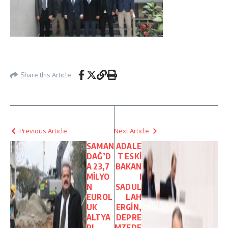
Share this Article
Previous Article
Next Article
SAMAN
ADALE
DAĞ’D
T ESKİ
A 23,7
BAKAN
MİLYO
I
N
SADUL
EUROL
LAH
UK
ERGİN,
ALTYA
DEPRE
PI
MZEDE