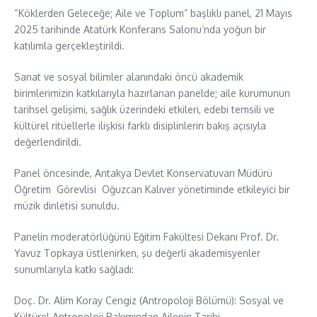
“Köklerden Geleceğe; Aile ve Toplum” başlıklı panel, 21 Mayıs
2025 tarihinde Atatürk Konferans Salonu’nda yoğun bir
katılımla gerçekleştirildi.
Sanat ve sosyal bilimler alanındaki öncü akademik
birimlerimizin katkılarıyla hazırlanan panelde; aile kurumunun
tarihsel gelişimi, sağlık üzerindeki etkileri, edebi temsili ve
kültürel ritüellerle ilişkisi farklı disiplinlerin bakış açısıyla
değerlendirildi.
Panel öncesinde, Antakya Devlet Konservatuvarı Müdürü
Öğretim Görevlisi Oğuzcan Kalıver yönetiminde etkileyici bir
müzik dinletisi sunuldu.
Panelin moderatörlüğünü Eğitim Fakültesi Dekanı Prof. Dr.
Yavuz Topkaya üstlenirken, şu değerli akademisyenler
sunumlarıyla katkı sağladı:
Doç. Dr. Alim Koray Cengiz (Antropoloji Bölümü): Sosyal ve
Kültürel Antropoloji Bakımından Ailenin Tarihi