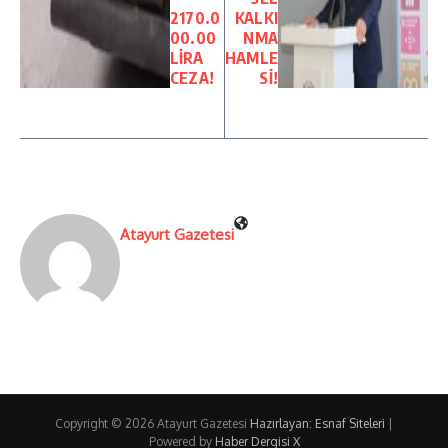
2170.0
KALKI
00.00
NMA
LİRA
HAMLE
CEZA!
Sİ!
Atayurt Gazetesi
Copyright © 2026 Atayurt Gazetesi
Hazırlayan: Esnaf Siteleri
|
Powered by
Haber Dergisi X