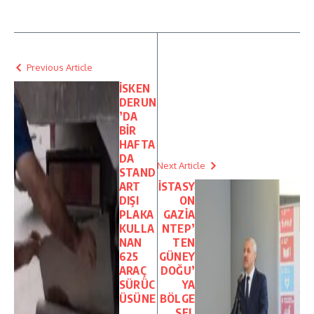
Previous Article
İSKEN
DERUN
’DA
BİR
HAFTA
DA
Next Article
STAND
ART
İSTASY
DIŞI
ON
PLAKA
GAZİA
KULLA
NTEP’
NAN
TEN
625
GÜNEY
ARAÇ
DOĞU’
SÜRÜC
YA
ÜSÜNE
BÖLGE
SEL