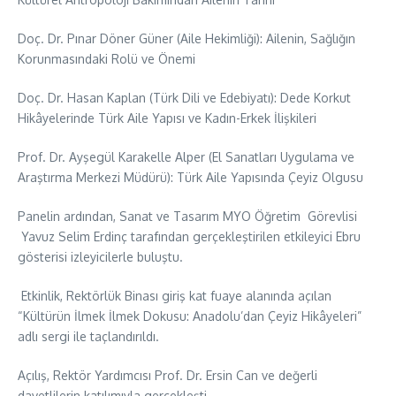
Doç. Dr. Pınar Döner Güner (Aile Hekimliği): Ailenin, Sağlığın
Korunmasındaki Rolü ve Önemi
Doç. Dr. Hasan Kaplan (Türk Dili ve Edebiyatı): Dede Korkut
Hikâyelerinde Türk Aile Yapısı ve Kadın-Erkek İlişkileri
Prof. Dr. Ayşegül Karakelle Alper (El Sanatları Uygulama ve
Araştırma Merkezi Müdürü): Türk Aile Yapısında Çeyiz Olgusu
Panelin ardından, Sanat ve Tasarım MYO Öğretim Görevlisi
Yavuz Selim Erdinç tarafından gerçekleştirilen etkileyici Ebru
gösterisi izleyicilerle buluştu.
Etkinlik, Rektörlük Binası giriş kat fuaye alanında açılan
“Kültürün İlmek İlmek Dokusu: Anadolu’dan Çeyiz Hikâyeleri”
adlı sergi ile taçlandırıldı.
Açılış, Rektör Yardımcısı Prof. Dr. Ersin Can ve değerli
davetlilerin katılımıyla gerçekleşti.