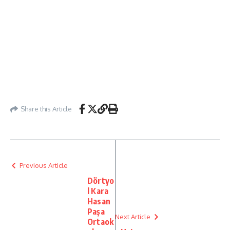
Share this Article
Previous Article
Dörtyo
l Kara
Hasan
Paşa
Next Article
Ortaok