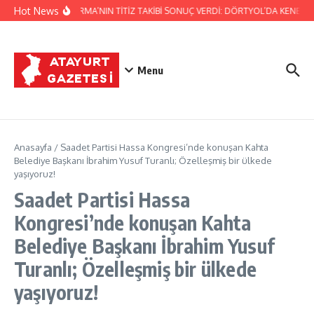
İçeriğe atla
Hot News
JANDARMA’NIN TİTİZ TAKİBİ SONUÇ VERDİ: DÖRTYOL’DA KENEVİR
Menu
Anasayfa
/
Saadet Partisi Hassa Kongresi’nde konuşan Kahta
Belediye Başkanı İbrahim Yusuf Turanlı; Özelleşmiş bir ülkede
yaşıyoruz!
Saadet Partisi Hassa
Kongresi’nde konuşan Kahta
Belediye Başkanı İbrahim Yusuf
Turanlı; Özelleşmiş bir ülkede
yaşıyoruz!