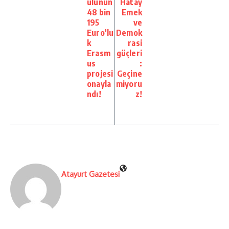
ulunun
Hatay
48 bin
Emek
195
ve
Euro’lu
Demok
k
rasi
Erasm
güçleri
us
:
projesi
Geçine
onayla
miyoru
ndı!
z!
Atayurt Gazetesi