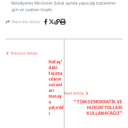
Belediyemiz Meclisinin Şubat ayında yapacağı toplantının
gün ve saatinin tespiti.
Share this Article
Previous Article
Hatay’
daki
taşıma
cıların
sorunl
arı
Next Article
masay
a
“TÜM DEMOKRATİK VE
yatırıld
HUKUKİ YOLLARI
ı
KULLANACAĞIZ”