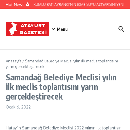
İçeriğe atla
Hot News
HATSU, KUMLU BATI AYRANCI’NIN İÇME SUYU ALTYAPISINI YENİLİY
Menu
Anasayfa
/
Samandağ Belediye Meclisi yılın ilk meclis toplantısını
yarın gerçekleştirecek
Samandağ Belediye Meclisi yılın
ilk meclis toplantısını yarın
gerçekleştirecek
Ocak 6, 2022
Hatay’ın Samandağ Belediye Meclisi 2022 yılının ilk toplantısını