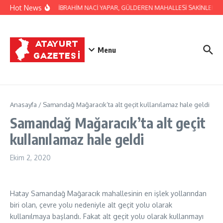
İçeriğe atla
Hot News
BAŞKAN İBRAHİM NACİ YAPAR, GÜLDEREN MAHALLESİ SAKİNLERİNİ 
Menu
Anasayfa
/
Samandağ Mağaracık’ta alt geçit kullanılamaz hale geldi
Samandağ Mağaracık’ta alt geçit
kullanılamaz hale geldi
Ekim 2, 2020
Hatay Samandağ Mağaracık mahallesinin en işlek yollarından
biri olan, çevre yolu nedeniyle alt geçit yolu olarak
kullanılmaya başlandı. Fakat alt geçit yolu olarak kullanmayı