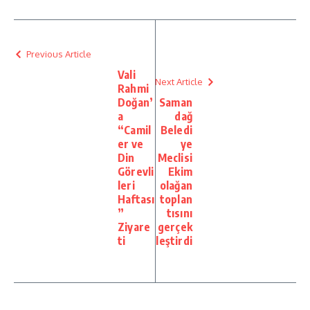
Previous Article
Vali
Next Article
Rahmi
Doğan’
Saman
a
dağ
“Camil
Beledi
er ve
ye
Din
Meclisi
Görevli
Ekim
leri
olağan
Haftası
toplan
”
tısını
Ziyare
gerçek
ti
leştirdi