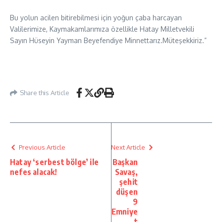
Bu yolun acilen bitirebilmesi için yoğun çaba harcayan
Valilerimize, Kaymakamlarımıza özellikle Hatay Milletvekili
Sayın Hüseyin Yayman Beyefendiye Minnettarız.Müteşekkiriz.”
Share this Article
Previous Article
Next Article
Hatay ‘serbest bölge’ ile
Başkan
nefes alacak!
Savaş,
şehit
düşen
9
Emniye
t