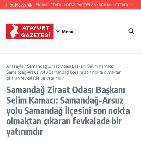
İçeriğe atla
Hot News
HATAY ESKİ MİLLETVEKİLİ DEVA PARTİSİ ANKARA MİLLETEVEKİLİ 
Menu
Anasayfa
/
Samandağ Ziraat Odası Başkanı Selim Kamacı:
Samandağ-Arsuz yolu Samandağ İlçesini son nokta olmaktan
çıkaran fevkalade bir yatırımdır
Samandağ Ziraat Odası Başkanı
Selim Kamacı: Samandağ-Arsuz
yolu Samandağ İlçesini son nokta
olmaktan çıkaran fevkalade bir
yatırımdır