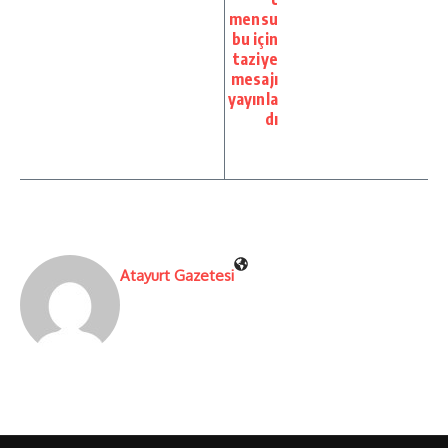
mensu
bu için
taziye
mesajı
yayınla
dı
Atayurt Gazetesi