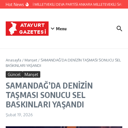
İçeriğe atla
Hot News
HATAY ESKİ MİLLETVEKİLİ DEVA PARTİSİ ANKARA MİLLETEVEKİLİ SAD
Menu
Anasayfa
/
Manşet
/
SAMANDAĞ’DA DENİZİN TAŞMASI SONUCU SEL
BASKINLARI YAŞANDI
Güncel
Manşet
SAMANDAĞ’DA DENİZİN
TAŞMASI SONUCU SEL
BASKINLARI YAŞANDI
Şubat 19, 2026