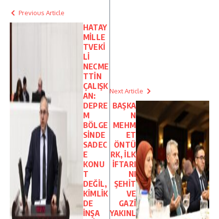
Previous Article
HATAY
MİLLE
TVEKİ
Lİ
NECME
TTİN
ÇALIŞK
Next Article
AN:
DEPRE
BAŞKA
M
N
BÖLGE
MEHM
SİNDE
ET
SADEC
ÖNTÜ
E
RK, İLK
KONU
İFTARI
T
NI
DEĞİL,
ŞEHİT
KİMLİK
VE
DE
GAZİ
İNŞA
YAKINL