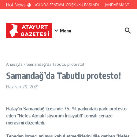
İçeriğe atla
Hot News
YAYLADAĞI’NDA FESTİVAL COŞKUSU BAŞLADI
JANDARMA VE CİL
Menu
Anasayfa
/
Samandağ’da Tabutlu protesto!
Samandağ’da Tabutlu protesto!
Haziran 29, 2021
Hatay’ın Samandağ ilçesinde 75. Yıl parkındaki parkı protesto
eden “Nefes Almak İstiyorum İnisiyatifi” temsili cenaze
merasimi düzenledi.
Tepeden inmeci anlayışı kabul etmediklerini dile getiren “Nefes