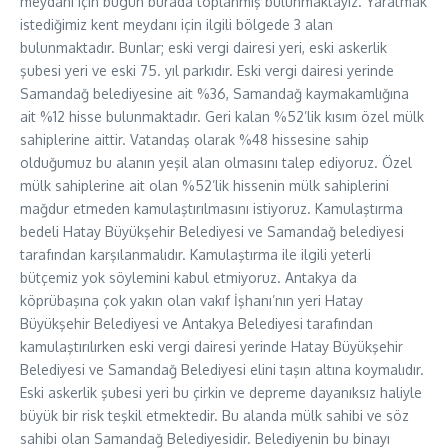
meydanı için bugün burada toplanmış bulunmaktayız. Yaratmak
istediğimiz kent meydanı için ilgili bölgede 3 alan
bulunmaktadır. Bunlar; eski vergi dairesi yeri, eski askerlik
şubesi yeri ve eski 75. yıl parkıdır. Eski vergi dairesi yerinde
Samandağ belediyesine ait %36, Samandağ kaymakamlığına
ait %12 hisse bulunmaktadır. Geri kalan %52’lik kısım özel mülk
sahiplerine aittir. Vatandaş olarak %48 hissesine sahip
olduğumuz bu alanın yeşil alan olmasını talep ediyoruz. Özel
mülk sahiplerine ait olan %52’lik hissenin mülk sahiplerini
mağdur etmeden kamulaştırılmasını istiyoruz. Kamulaştırma
bedeli Hatay Büyükşehir Belediyesi ve Samandağ belediyesi
tarafından karşılanmalıdır. Kamulaştırma ile ilgili yeterli
bütçemiz yok söylemini kabul etmiyoruz. Antakya da
köprübaşına çok yakın olan vakıf İşhanı’nın yeri Hatay
Büyükşehir Belediyesi ve Antakya Belediyesi tarafından
kamulaştırılırken eski vergi dairesi yerinde Hatay Büyükşehir
Belediyesi ve Samandağ Belediyesi elini taşın altına koymalıdır.
Eski askerlik şubesi yeri bu çirkin ve depreme dayanıksız haliyle
büyük bir risk teşkil etmektedir. Bu alanda mülk sahibi ve söz
sahibi olan Samandağ Belediyesidir. Belediyenin bu binayı