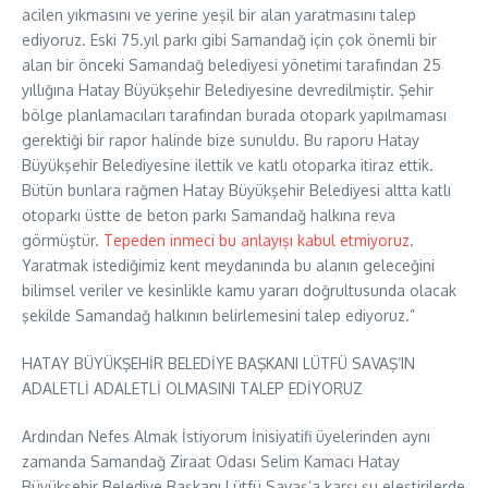
acilen yıkmasını ve yerine yeşil bir alan yaratmasını talep
ediyoruz. Eski 75.yıl parkı gibi Samandağ için çok önemli bir
alan bir önceki Samandağ belediyesi yönetimi tarafından 25
yıllığına Hatay Büyükşehir Belediyesine devredilmiştir. Şehir
bölge planlamacıları tarafından burada otopark yapılmaması
gerektiği bir rapor halinde bize sunuldu. Bu raporu Hatay
Büyükşehir Belediyesine ilettik ve katlı otoparka itiraz ettik.
Bütün bunlara rağmen Hatay Büyükşehir Belediyesi altta katlı
otoparkı üstte de beton parkı Samandağ halkına reva
görmüştür.
Tepeden inmeci bu anlayışı kabul etmiyoruz
.
Yaratmak istediğimiz kent meydanında bu alanın geleceğini
bilimsel veriler ve kesinlikle kamu yararı doğrultusunda olacak
şekilde Samandağ halkının belirlemesini talep ediyoruz.”
HATAY BÜYÜKŞEHİR BELEDİYE BAŞKANI LÜTFÜ SAVAŞ’IN
ADALETLİ ADALETLİ OLMASINI TALEP EDİYORUZ
Ardından Nefes Almak İstiyorum İnisiyatifi üyelerinden aynı
zamanda Samandağ Ziraat Odası Selim Kamacı Hatay
Büyükşehir Belediye Başkanı Lütfü Savaş’a karşı şu eleştirilerde