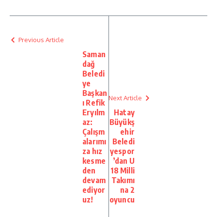
Previous Article
Saman
dağ
Beledi
ye
Başkan
Next Article
ı Refik
Eryılm
Hatay
az:
Büyükş
Çalışm
ehir
alarımı
Beledi
za hız
yespor
kesme
’dan U
den
18 Milli
devam
Takımı
ediyor
na 2
uz!
oyuncu