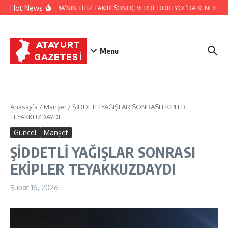
İçeriğe atla
Hot News
JANDARMA’NIN TİTİZ TAKİBİ SONUÇ VERDİ: DÖRTYOL’DA KENEVİR ÜR
Menu
Anasayfa
/
Manşet
/
ŞİDDETLİ YAĞIŞLAR SONRASI EKİPLER
TEYAKKUZDAYDI
Güncel
Manşet
ŞİDDETLİ YAĞIŞLAR SONRASI
EKİPLER TEYAKKUZDAYDI
Şubat 16, 2026