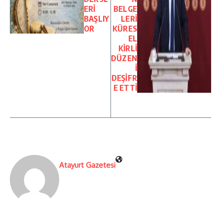
ERİ
BELGE
BAŞLIY
LERİ
OR
KÜRES
EL
KİRLİ
DÜZEN
İ
DEŞİFR
E ETTİ
Atayurt Gazetesi