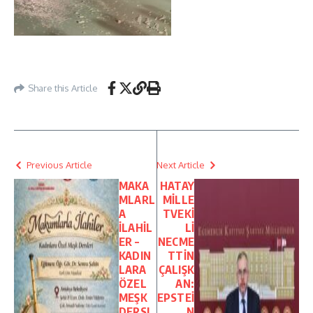
Share this Article
Previous Article
Next Article
MAKA
HATAY
MLARL
MİLLE
A
TVEKİ
İLAHİL
Lİ
ER –
NECME
KADIN
TTİN
LARA
ÇALIŞK
ÖZEL
AN:
MEŞK
EPSTEİ
DERSL
N