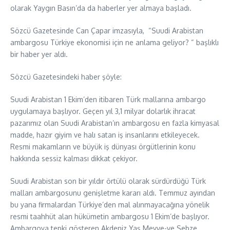
olarak Yaygın Basın’da da haberler yer almaya başladı.
Sözcü Gazetesinde Can Çapar imzasıyla, “Suudi Arabistan
ambargosu Türkiye ekonomisi için ne anlama geliyor? “ başlıklı
bir haber yer aldı.
Sözcü Gazetesindeki haber şöyle:
Suudi Arabistan 1 Ekim’den itibaren Türk mallarına ambargo
uygulamaya başlıyor. Geçen yıl 3,1 milyar dolarlık ihracat
pazarımız olan Suudi Arabistan’ın ambargosu en fazla kimyasal
madde, hazır giyim ve halı satan iş insanlarını etkileyecek.
Resmi makamların ve büyük iş dünyası örgütlerinin konu
hakkında sessiz kalması dikkat çekiyor.
Suudi Arabistan son bir yıldır örtülü olarak sürdürdüğü Türk
malları ambargosunu genişletme kararı aldı. Temmuz ayından
bu yana firmalardan Türkiye’den mal alınmayacağına yönelik
resmi taahhüt alan hükümetin ambargosu 1 Ekim’de başlıyor.
Ambargoya tepki gösteren Akdeniz Yaş Meyve-ve Sebze