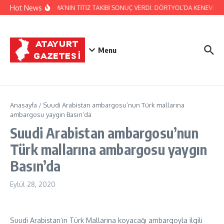
İçeriğe atla
Hot News
JANDARMA’NIN TİTİZ TAKİBİ SONUÇ VERDİ: DÖRTYOL’DA KENEVİR ÜR
Menu
Anasayfa
/
Suudi Arabistan ambargosu’nun Türk mallarına
ambargosu yaygın Basın’da
Suudi Arabistan ambargosu’nun
Türk mallarına ambargosu yaygın
Basın’da
Eylül 28, 2020
Suudi Arabistan’ın Türk Mallarına koyacağı ambargoyla ilgili