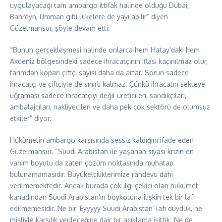
uygulayacağı tam ambargo ittifak halinde olduğu Dubai,
Bahreyn, Umman gibi ülkelere de yayılabilir” diyen
Güzelmansur, şöyle devam etti:
“Bunun gerçekleşmesi halinde onlarca hem Hatay’daki hem
Akdeniz bölgesindeki sadece ihracatçının iflası kaçınılmaz olur,
tarımdan kopan çiftçi sayısı daha da artar. Sorun sadece
ihracatçı ve çiftçiyle de sınırlı kalmaz. Çünkü ihracatın sekteye
uğraması sadece ihracatçıyı değil üreticileri, sandıkçıları,
ambalajcıları, nakliyecileri ve daha pek çok sektörü de olumsuz
etkiler” diyor.
Hükümetin ambargo karşısında sessiz kaldığını ifade eden
Güzelmansur, “Suudi Arabistan ile yaşanan siyasi krizin en
vahim boyutu da zaten çözüm noktasında muhatap
bulunamamasıdır. Büyükelçiliklerimize randevu dahi
verilmemektedir. Ancak burada çok ilgi çekici olan hükümet
kanadından Suudi Arabistan’ın boykotuna ilişkin tek bir laf
edilmemesidir. Ne bir ‘Eyyyyy Suudi Arabistan’ lafı duyduk, ne
misliyle karşılık verileceğine dair bir açıklama işittik. Ne de