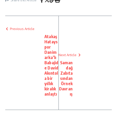
Previous Article
Atakaş
Hatays
por
Danim
Next Article
arka’lı
Babajid
Saman
e David
dağ
Akıntol
Zabıta
a bir
sından
yıllık
Örnek
kiralık
Davran
anlaştı
ış