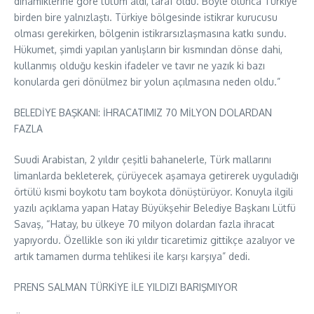
dinamiklerine göre tutum aldı, taraf oldu. Böyle olunca Türkiye
birden bire yalnızlaştı. Türkiye bölgesinde istikrar kurucusu
olması gerekirken, bölgenin istikrarsızlaşmasına katkı sundu.
Hükumet, şimdi yapılan yanlışların bir kısmından dönse dahi,
kullanmış olduğu keskin ifadeler ve tavır ne yazık ki bazı
konularda geri dönülmez bir yolun açılmasına neden oldu.”
BELEDİYE BAŞKANI: İHRACATIMIZ 70 MİLYON DOLARDAN
FAZLA
Suudi Arabistan, 2 yıldır çeşitli bahanelerle, Türk mallarını
limanlarda bekleterek, çürüyecek aşamaya getirerek uyguladığı
örtülü kısmi boykotu tam boykota dönüştürüyor. Konuyla ilgili
yazılı açıklama yapan Hatay Büyükşehir Belediye Başkanı Lütfü
Savaş, “Hatay, bu ülkeye 70 milyon dolardan fazla ihracat
yapıyordu. Özellikle son iki yıldır ticaretimiz gittikçe azalıyor ve
artık tamamen durma tehlikesi ile karşı karşıya” dedi.
PRENS SALMAN TÜRKİYE İLE YILDIZI BARIŞMIYOR