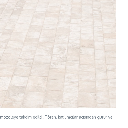
 mozoleye takdim edildi. Tören, katılımcılar açısından gurur ve