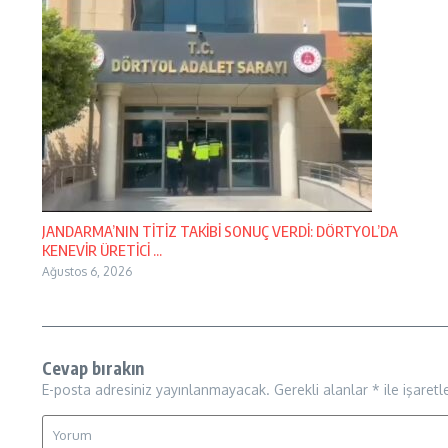
JANDARMA’NIN TİTİZ TAKİBİ SONUÇ VERDİ: DÖRTYOL’DA
KENEVİR ÜRETİCİ ...
Ağustos 6, 2026
Cevap bırakın
E-posta adresiniz yayınlanmayacak.
Gerekli alanlar
*
ile işaretl