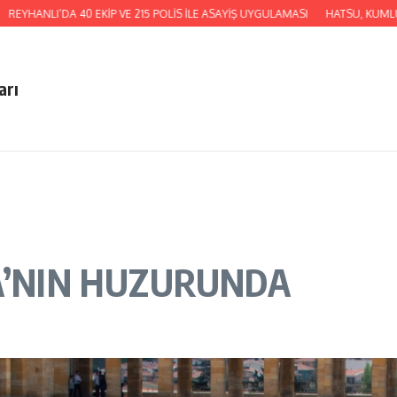
LI’DA 40 EKİP VE 215 POLİS İLE ASAYİŞ UYGULAMASI
HATSU, KUMLU BATI AY
arı
TA’NIN HUZURUNDA