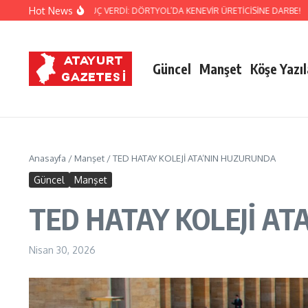
İçeriğe atla
Hot News
TİZ TAKİBİ SONUÇ VERDİ: DÖRTYOL’DA KENEVİR ÜRETİCİSİNE DARBE!
REYHAN
Güncel
Manşet
Köşe Yazıl
Anasayfa
/
Manşet
/
TED HATAY KOLEJİ ATA’NIN HUZURUNDA
Güncel
Manşet
TED HATAY KOLEJİ A
Nisan 30, 2026