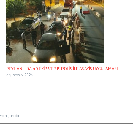
REYHANLI’DA 40 EKİP VE 215 POLİS İLE ASAYİŞ UYGULAMASI
Ağustos 6, 2026
enmişlerdir