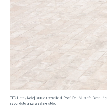
TED Hatay Koleji kurucu temsilcisi Prof. Dr . Mustafa Özat , öğr
saygı dolu anlara sahne oldu.