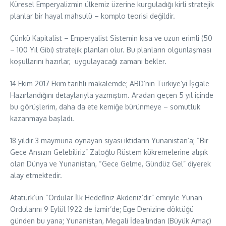
Küresel Emperyalizmin ülkemiz üzerine kurguladığı kirli stratejik
planlar bir hayal mahsulü – komplo teorisi değildir.
Çünkü Kapitalist – Emperyalist Sistemin kısa ve uzun erimli (50
– 100 Yıl Gibi) stratejik planları olur. Bu planların olgunlaşması
koşullarını hazırlar, uygulayacağı zamanı bekler.
14 Ekim 2017 Ekim tarihli makalemde; ABD’nin Türkiye’yi İşgale
Hazırlandığını detaylarıyla yazmıştım. Aradan geçen 5 yıl içinde
bu görüşlerim, daha da ete kemiğe bürünmeye – somutluk
kazanmaya başladı.
18 yıldır 3 maymuna oynayan siyasi iktidarın Yunanistan’a; “Bir
Gece Ansızın Gelebiliriz” Zaloğlu Rüstem kükremelerine alışık
olan Dünya ve Yunanistan, “Gece Gelme, Gündüz Gel” diyerek
alay etmektedir.
Atatürk’ün “Ordular İlk Hedefiniz Akdeniz’dir” emriyle Yunan
Ordularını 9 Eylül 1922 de İzmir’de; Ege Denizine döktüğü
günden bu yana; Yunanistan, Megali İdea’lından (Büyük Amaç)