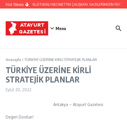
İçeriğe atla
Hot News
HATAY MİLLETVEKİLİ NECMETTİN ÇALIŞKAN: GAZİLERİMİZİN FERYAD
Menu
Anasayfa
/
TÜRKİYE ÜZERİNE KİRLİ STRATEJİK PLANLAR
TÜRKİYE ÜZERİNE KİRLİ
STRATEJİK PLANLAR
Eylül 20, 2022
Antakya – Atayurt Gazetesi
Değeri Dostlar!