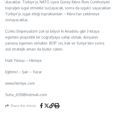
alacaklar. Türkiye’yi, NATO üyesi Güney Kıbrıs Rum Cumhuriyeti
toprağını işgal etmekle suçlayacak, sonra da işgalci sayacakları
Türkiye’yi, işgal ettiği topraklardan – Kıbrıs’tan çekilmeye
zorlayacaklar.
Çünkü Emperyalizm çok iyi biliyor ki Anadolu gibi 3 kıtaya
egemen jeopolitik bir coğrafyaya sahip olmak, dünyanın
yarısına egemen olmaktır. BOP ’un, Irak ve Suriye’den sonra
asıl stratejik amacı da budur zaten.
Halil Yılmaz – Hıtmiye
Eğitimci – Şair – Yazar
www.hitmiye.com
Suha_6331@hotmail.com
Share this Article