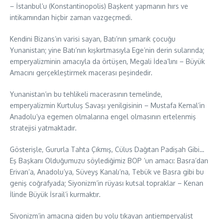
– İstanbul’u (Konstantinopolis) Başkent yapmanın hırs ve
intikamından hiçbir zaman vazgeçmedi.
Kendini Bizans’ın varisi sayan, Batı’nın şımarık çocuğu
Yunanistan; yine Batı’nın kışkırtmasıyla Ege’nin derin sularında;
emperyalizminin amacıyla da örtüşen, Megali İdea’lını – Büyük
Amacını gerçekleştirmek macerası peşindedir.
Yunanistan’ın bu tehlikeli macerasının temelinde,
emperyalizmin Kurtuluş Savaşı yenilgisinin – Mustafa Kemal’in
Anadolu’ya egemen olmalarına engel olmasının ertelenmiş
stratejisi yatmaktadır.
Gösterişle, Gururla Tahta Çıkmış, Cülus Dağıtan Padişah Gibi…
Eş Başkanı Olduğumuzu söylediğimiz BOP ’un amacı: Basra’dan
Erivan’a, Anadolu’ya, Süveyş Kanalı’na, Tebük ve Basra gibi bu
geniş coğrafyada; Siyonizm’in rüyası kutsal topraklar – Kenan
İlinde Büyük İsrail’i kurmaktır.
Siyonizm’in amacına giden bu yolu tıkayan antiemperyalist