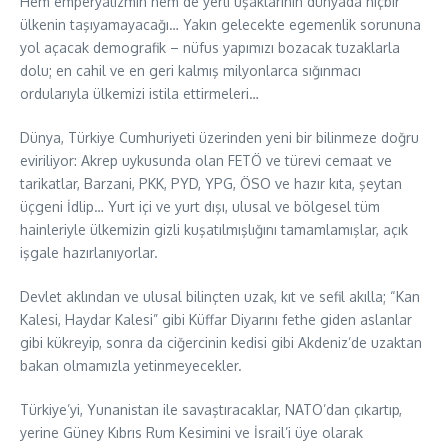
Hem emperyalizmin hem de yerli uşaklarının dünyada hiçbir
ülkenin taşıyamayacağı… Yakın gelecekte egemenlik sorununa
yol açacak demografik – nüfus yapımızı bozacak tuzaklarla
dolu; en cahil ve en geri kalmış milyonlarca sığınmacı
ordularıyla ülkemizi istila ettirmeleri…
Dünya, Türkiye Cumhuriyeti üzerinden yeni bir bilinmeze doğru
eviriliyor: Akrep uykusunda olan FETÖ ve türevi cemaat ve
tarikatlar, Barzani, PKK, PYD, YPG, ÖSO ve hazır kıta, şeytan
üçgeni İdlip… Yurt içi ve yurt dışı, ulusal ve bölgesel tüm
hainleriyle ülkemizin gizli kuşatılmışlığını tamamlamışlar, açık
işgale hazırlanıyorlar.
Devlet aklından ve ulusal bilinçten uzak, kıt ve sefil akılla; “Kan
Kalesi, Haydar Kalesi” gibi Küffar Diyarını fethe giden aslanlar
gibi kükreyip, sonra da ciğercinin kedisi gibi Akdeniz’de uzaktan
bakan olmamızla yetinmeyecekler.
Türkiye’yi, Yunanistan ile savaştıracaklar, NATO’dan çıkartıp,
yerine Güney Kıbrıs Rum Kesimini ve İsrail’i üye olarak