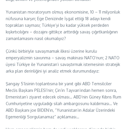
Yunanistan moratoryum olmuş ekonomisine, 10 – 11 milyonluk
nüfusuna karşın; Ege Denizinde İşgal ettiği 18 adayı kendi
toprakları sayması; Türkiye’yi bu kadar yüksek perdeden
kışkırtıcılığını – dozajını gittikçe arttırdığı savaş çığırtkanlığının
zamanlamasını nasıl okumalıyız?
Çünkü birbiriyle savaşmamak ilkesi üzerine kurulu
emperyalizmin savunma – savaş makinası NATO’nun; 2 NATO
üyesi Türkiye ile Yunanistan’ı savaştırmak istemesinin stratejik
arka plan derinliğini iyi analiz etmek durumundayız:
Şangay 5’lisinin toplantısına bir yanıt gibi ABD Temsilciler
Meclis Başkanı PELESİ’nin; Çin’in Tayvan’ından hemen sonra,
Ermenistan’ı ziyaret edecek olması… ABD’nin Güney Kıbrıs Rum
Cumhuriyetine uyguladığı silah ambargosunu kaldırması… Ve
ABD Başkanı joe BİDEN’ın, “Yunanistan’ın Adalar Üzerindeki
Egemenliği Sorgulanamaz” açıklaması…