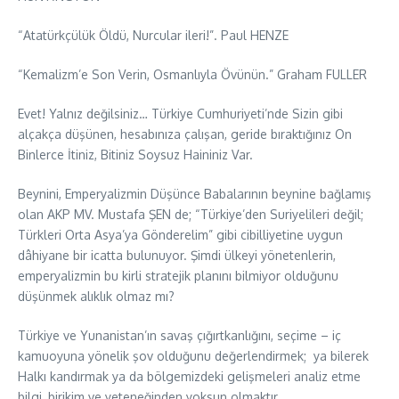
“Atatürkçülük Öldü, Nurcular ileri!”. Paul HENZE
“Kemalizm’e Son Verin, Osmanlıyla Övünün.” Graham FULLER
Evet! Yalnız değilsiniz… Türkiye Cumhuriyeti’nde Sizin gibi
alçakça düşünen, hesabınıza çalışan, geride bıraktığınız On
Binlerce İtiniz, Bitiniz Soysuz Haininiz Var.
Beynini, Emperyalizmin Düşünce Babalarının beynine bağlamış
olan AKP MV. Mustafa ŞEN de; “Türkiye’den Suriyelileri değil;
Türkleri Orta Asya’ya Gönderelim” gibi cibilliyetine uygun
dâhiyane bir icatta bulunuyor. Şimdi ülkeyi yönetenlerin,
emperyalizmin bu kirli stratejik planını bilmiyor olduğunu
düşünmek alıklık olmaz mı?
Türkiye ve Yunanistan’ın savaş çığırtkanlığını, seçime – iç
kamuoyuna yönelik şov olduğunu değerlendirmek; ya bilerek
Halkı kandırmak ya da bölgemizdeki gelişmeleri analiz etme
bilgi, birikim ve yeteneğinden yoksun olmaktır.