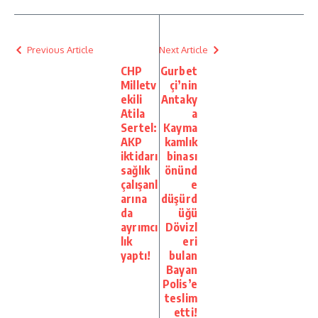
Previous Article
Next Article
CHP
Gurbet
Milletv
çi’nin
ekili
Antaky
Atila
a
Sertel:
Kayma
AKP
kamlık
iktidarı
binası
sağlık
önünd
çalışanl
e
arına
düşürd
da
üğü
ayrımcı
Dövizl
lık
eri
yaptı!
bulan
Bayan
Polis’e
teslim
etti!