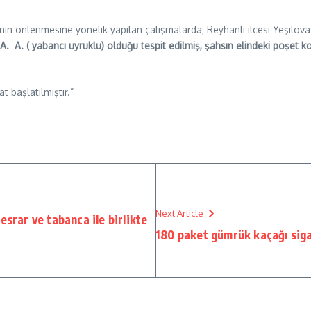
rının önlenmesine yönelik yapılan çalışmalarda; Reyhanlı ilçesi Yeşi
A. A. ( yabancı uyruklu) olduğu tespit edilmiş, şahsın elindeki poşet 
 başlatılmıştır.”
Next Article
esrar ve tabanca ile birlikte
180 paket gümrük kaçağı siga