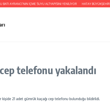
BATI AYRANCI’NIN İÇME SUYU ALTYAPISINI YENİLİYOR
HATAY BÜYÜKŞEHİR 
arı
cep telefonu yakalandı
 kişide 21 adet gümrük kaçağı cep telefonu bulunduğu bildirildi.