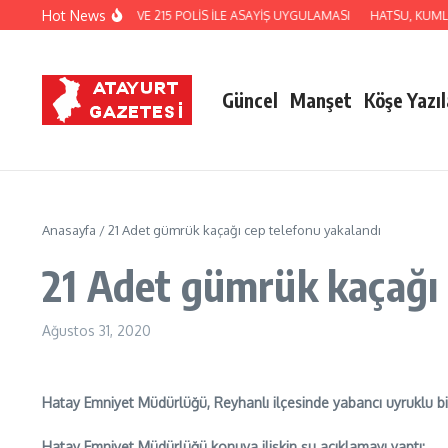
İçeriğe atla
Hot News
REYHANLI’DA 40 EKİP VE 215 POLİS İLE ASAYİŞ UYGULAMASI
HATSU, KUMLU 
Güncel
Manşet
Köşe Yazıl
Anasayfa
/
21 Adet gümrük kaçağı cep telefonu yakalandı
21 Adet gümrük kaçağı 
Ağustos 31, 2020
Hatay Emniyet Müdürlüğü, Reyhanlı ilçesinde yabancı uyruklu bir
Hatay Emniyet Müdürlüğü konuya ilişkin şu açıklamayı yaptı: