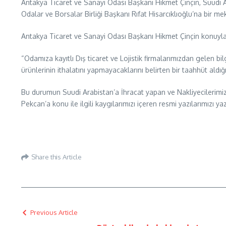
Antakya Ticaret ve Sanayi Odası Başkanı Hikmet Çinçin, Suudi Ar
Odalar ve Borsalar Birliği Başkanı Rıfat Hisarcıklıoğlu’na bir mek
Antakya Ticaret ve Sanayi Odası Başkanı Hikmet Çinçin konuyla il
“Odamıza kayıtlı Dış ticaret ve Lojistik firmalarımızdan gelen b
ürünlerinin ithalatını yapmayacaklarını belirten bir taahhüt aldı
Bu durumun Suudi Arabistan’a İhracat yapan ve Nakliyecilerimiz
Pekcan’a konu ile ilgili kaygılarımızı içeren resmi yazılarımızı
Share this Article
Previous Article