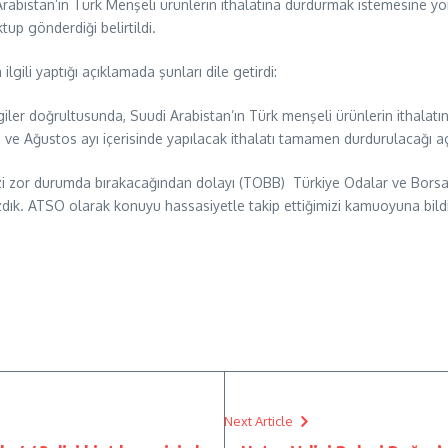
abistan’ın Türk Menşeli ürünlerin ithalatına durdurmak istemesine yön
tup gönderdiği belirtildi.
gili yaptığı açıklamada şunları dile getirdi:
ilgiler doğrultusunda, Suudi Arabistan’ın Türk menşeli ürünlerin ithal
ğı ve Ağustos ayı içerisinde yapılacak ithalatı tamamen durdurulacağı aç
i zor durumda bırakacağından dolayı (TOBB) Türkiye Odalar ve Borsalar
 yazdık. ATSO olarak konuyu hassasiyetle takip ettiğimizi kamuoyuna bild
Next Article