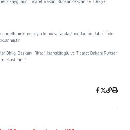
elik kaygılarını Ticaret Bakanı Ruhsar Pekcan ile Türkiye
atını engellemek amacıyla kendi vatandaşlarından bir daha Türk
ıklanmıştır.
 Birliği Başkanı Rifat Hisarcıklıoğlu ve Ticaret Bakanı Ruhsar
irmek isterim.”