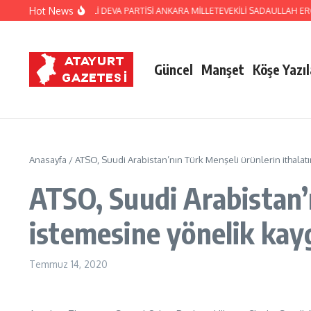
İçeriğe atla
Hot News
ATAY ESKİ MİLLETVEKİLİ DEVA PARTİSİ ANKARA MİLLETEVEKİLİ SADAULLAH E
Güncel
Manşet
Köşe Yazıl
Anasayfa
/
ATSO, Suudi Arabistan’nın Türk Menşeli ürünlerin ithalatı
ATSO, Suudi Arabistan’
istemesine yönelik kayg
Temmuz 14, 2020