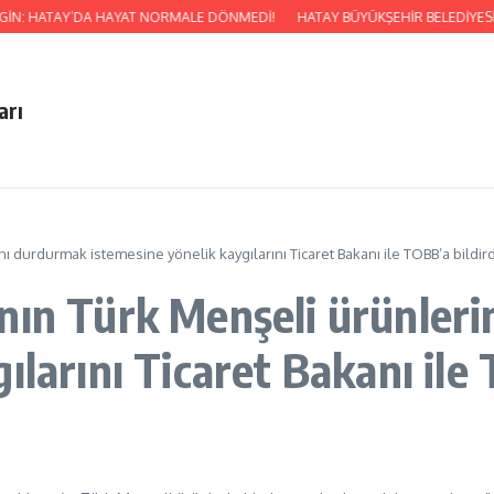
RGİN: HATAY’DA HAYAT NORMALE DÖNMEDİ!
HATAY BÜYÜKŞEHİR BELEDİYESİ’
arı
nı durdurmak istemesine yönelik kaygılarını Ticaret Bakanı ile TOBB’a bildird
nın Türk Menşeli ürünleri
ılarını Ticaret Bakanı ile 