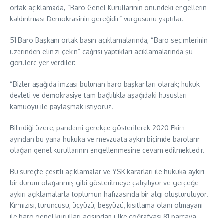
ortak açıklamada, “Baro Genel Kurullarının önündeki engellerin
kaldırılması Demokrasinin gereğidir” vurgusunu yaptılar.
51 Baro Başkanı ortak basın açıklamalarında, “Baro seçimlerinin
üzerinden elinizi çekin” çağrısı yaptıkları açıklamalarında şu
görülere yer verdiler:
“Bizler aşağıda imzası bulunan baro başkanları olarak; hukuk
devleti ve demokrasiye tam bağlılıkla aşağıdaki hususları
kamuoyu ile paylaşmak istiyoruz.
Bilindiği üzere, pandemi gerekçe gösterilerek 2020 Ekim
ayından bu yana hukuka ve mevzuata aykırı biçimde baroların
olağan genel kurullarının engellenmesine devam edilmektedir.
Bu süreçte çeşitli açıklamalar ve YSK kararları ile hukuka aykırı
bir durum olağanmış gibi gösterilmeye çalışılıyor ve gerçeğe
aykırı açıklamalarla toplumun hafızasında bir algı oluşturuluyor.
Kırmızısı, turuncusu, üçyüzü, beşyüzü, kısıtlama olanı olmayanı
ile baro genel kurulları açısından ülke coğrafyası 81 parçaya