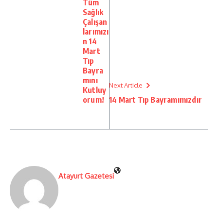
Tüm
Sağlık
Çalışan
larımızı
n 14
Mart
Tıp
Bayra
mını
Next Article
Kutluy
orum!
14 Mart Tıp Bayramımızdır
Atayurt Gazetesi