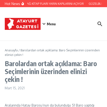
İçeriğe atla
Hot News
SAMANDAĞ KİTAP FUARI YARIN KAPILARINI AÇIYOR
GÜZELBURÇ A
Menu
Anasayfa
/
Barolardan ortak açıklama: Baro Seçimlerinin üzerinden
elinizi çekin !
Barolardan ortak açıklama: Baro
Seçimlerinin üzerinden elinizi
çekin !
Mart 15, 2021
Aralarında Hatay Barosu’nun da bulunduğu 51 Baro yaptığı