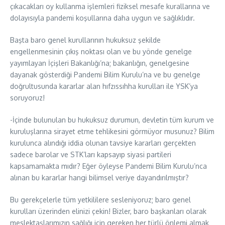
çıkacakları oy kullanma işlemleri fiziksel mesafe kurallarına ve
dolayısıyla pandemi koşullarına daha uygun ve sağlıklıdır.
Başta baro genel kurullarının hukuksuz şekilde
engellenmesinin çıkış noktası olan ve bu yönde genelge
yayımlayan İçişleri Bakanlığı’na; bakanlığın, genelgesine
dayanak gösterdiği Pandemi Bilim Kurulu’na ve bu genelge
doğrultusunda kararlar alan hıfzıssıhha kurulları ile YSK’ya
soruyoruz!
-İçinde bulunulan bu hukuksuz durumun, devletin tüm kurum ve
kuruluşlarına sirayet etme tehlikesini görmüyor musunuz? Bilim
kurulunca alındığı iddia olunan tavsiye kararları gerçekten
sadece barolar ve STK’ları kapsayıp siyasi partileri
kapsamamakta mıdır? Eğer öyleyse Pandemi Bilim Kurulu’nca
alınan bu kararlar hangi bilimsel veriye dayandırılmıştır?
Bu gerekçelerle tüm yetkililere sesleniyoruz; baro genel
kurulları üzerinden elinizi çekin! Bizler, baro başkanları olarak
meslektaşlarımızın sağlığı için gereken her türlü önlemi almak