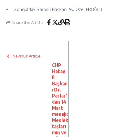
• Zonguldak Barosu Başkanı Av. Özel EROĞLU
Share this Article
Previous Article
CHP
Hatay
İl
Başkan
ı Dr.
Parlar’
dan 14
Mart
mesajı:
Meslek
taşları
mın ve