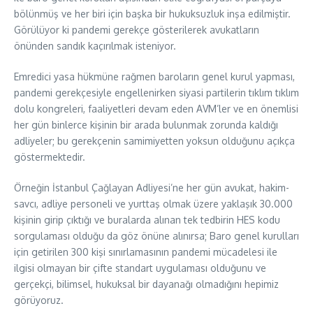
bölünmüş ve her biri için başka bir hukuksuzluk inşa edilmiştir.
Görülüyor ki pandemi gerekçe gösterilerek avukatların
önünden sandık kaçırılmak isteniyor.
Emredici yasa hükmüne rağmen baroların genel kurul yapması,
pandemi gerekçesiyle engellenirken siyasi partilerin tıklım tıklım
dolu kongreleri, faaliyetleri devam eden AVM’ler ve en önemlisi
her gün binlerce kişinin bir arada bulunmak zorunda kaldığı
adliyeler; bu gerekçenin samimiyetten yoksun olduğunu açıkça
göstermektedir.
Örneğin İstanbul Çağlayan Adliyesi’ne her gün avukat, hakim-
savcı, adliye personeli ve yurttaş olmak üzere yaklaşık 30.000
kişinin girip çıktığı ve buralarda alınan tek tedbirin HES kodu
sorgulaması olduğu da göz önüne alınırsa; Baro genel kurulları
için getirilen 300 kişi sınırlamasının pandemi mücadelesi ile
ilgisi olmayan bir çifte standart uygulaması olduğunu ve
gerçekçi, bilimsel, hukuksal bir dayanağı olmadığını hepimiz
görüyoruz.