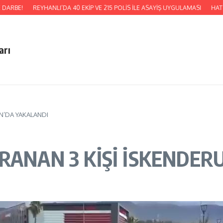
ARBE!
REYHANLI’DA 40 EKİP VE 215 POLİS İLE ASAYİŞ UYGULAMASI
HATSU,
arı
UN’DA YAKALANDI
RANAN 3 KİŞİ İSKENDER