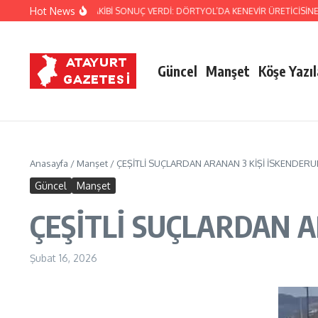
İçeriğe atla
Hot News
NDARMA’NIN TİTİZ TAKİBİ SONUÇ VERDİ: DÖRTYOL’DA KENEVİR ÜRETİCİSİNE D
Güncel
Manşet
Köşe Yazıl
Anasayfa
/
Manşet
/
ÇEŞİTLİ SUÇLARDAN ARANAN 3 KİŞİ İSKENDER
Güncel
Manşet
ÇEŞİTLİ SUÇLARDAN A
Şubat 16, 2026