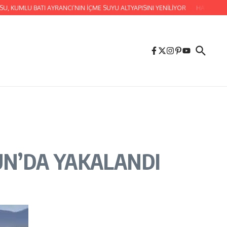
 KUMLU BATI AYRANCI’NIN İÇME SUYU ALTYAPISINI YENİLİYOR
HATAY BÜYÜK
UN’DA YAKALANDI