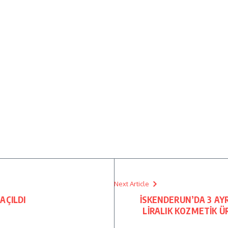
Next Article
AÇILDI
İSKENDERUN’DA 3 AY
LİRALIK KOZMETİK Ü