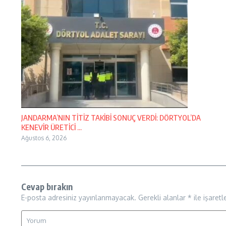
JANDARMA’NIN TİTİZ TAKİBİ SONUÇ VERDİ: DÖRTYOL’DA
KENEVİR ÜRETİCİ ...
Ağustos 6, 2026
Cevap bırakın
E-posta adresiniz yayınlanmayacak.
Gerekli alanlar
*
ile işaretl