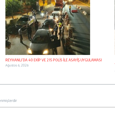
REYHANLI’DA 40 EKİP VE 215 POLİS İLE ASAYİŞ UYGULAMASI
Ağustos 6, 2026
enmişlerdir