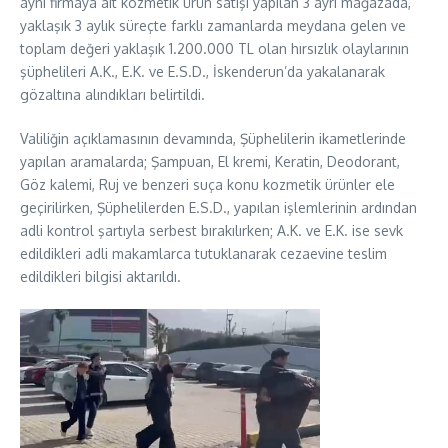
aynı firmaya ait kozmetik ürün satışı yapılan 3 ayrı mağazada,
yaklaşık 3 aylık süreçte farklı zamanlarda meydana gelen ve
toplam değeri yaklaşık 1.200.000 TL olan hırsızlık olaylarının
şüphelileri A.K., E.K. ve E.S.D., İskenderun’da yakalanarak
gözaltına alındıkları belirtildi.
Valiliğin açıklamasının devamında, Şüphelilerin ikametlerinde
yapılan aramalarda; Şampuan, El kremi, Keratin, Deodorant,
Göz kalemi, Ruj ve benzeri suça konu kozmetik ürünler ele
geçirilirken, Şüphelilerden E.S.D., yapılan işlemlerinin ardından
adli kontrol şartıyla serbest bırakılırken; A.K. ve E.K. ise sevk
edildikleri adli makamlarca tutuklanarak cezaevine teslim
edildikleri bilgisi aktarıldı.