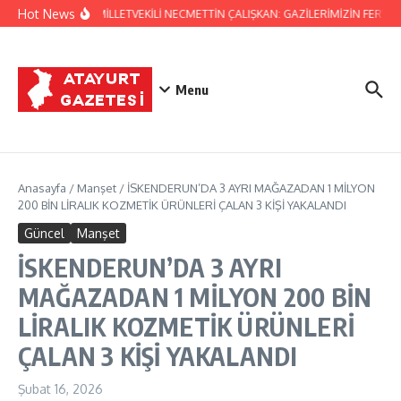
İçeriğe atla
Hot News
HATAY MİLLETVEKİLİ NECMETTİN ÇALIŞKAN: GAZİLERİMİZİN FERYAD
Menu
Anasayfa
/
Manşet
/
İSKENDERUN’DA 3 AYRI MAĞAZADAN 1 MİLYON
200 BİN LİRALIK KOZMETİK ÜRÜNLERİ ÇALAN 3 KİŞİ YAKALANDI
Güncel
Manşet
İSKENDERUN’DA 3 AYRI
MAĞAZADAN 1 MİLYON 200 BİN
LİRALIK KOZMETİK ÜRÜNLERİ
ÇALAN 3 KİŞİ YAKALANDI
Şubat 16, 2026