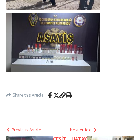
Share this Article
Previous Article
Next Article
ÇEŞİTL
HATAY