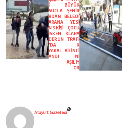
İ
BÜYÜK
SUÇLA
ŞEHİR
RDAN
BELEDİ
ARANA
YESİ
N 3 KİŞİ
ÇOCU
İSKEN
KLARA
DERUN
TRAFİ
’DA
K
YAKAL
BİLİNCİ
ANDI
Nİ
AŞILIY
OR
Atayurt Gazetesi